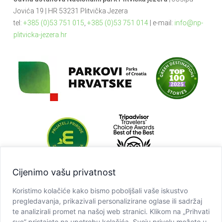
Jovića 19 | HR 53231 Plitvička Jezera
tel:
+385 (0)53 751 015
,
+385 (0)53 751 014
| e-mail:
info@np-
plitvicka-jezera.hr
Cijenimo vašu privatnost
Koristimo kolačiće kako bismo poboljšali vaše iskustvo
pregledavanja, prikazivali personalizirane oglase ili sadržaj
te analizirali promet na našoj web stranici. Klikom na „Prihvati
sve” pristajete na upotrebu kolačića. Svoju privolu možete u