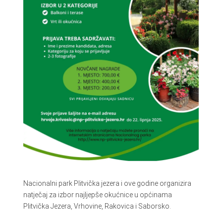
Nacionalni park Plitvička jezera i ove godine organizira
natječaj za izbor najljepše okućnice u općinama
Plitvička Jezera, Vrhovine, Rakovica i Saborsko.