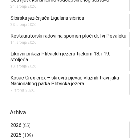
24. srpnja 2026.
Sibirska jezičnjača Ligularia sibirica
23. srpnja 2026.
Restauratorski radovi na spomen ploči dr. Ivi Pevaleku
14. srpnja 2026.
Likovni prikazi Plitvičkih jezera tijekom 18. i 19.
stoljeća
13. srpnja 2026.
Kosac Crex crex – skroviti pjevač vlažnih travnjaka
Nacionalnog parka Plitvička jezera
7. srpnja 2026.
Arhiva
2026
(85)
2025
(109)