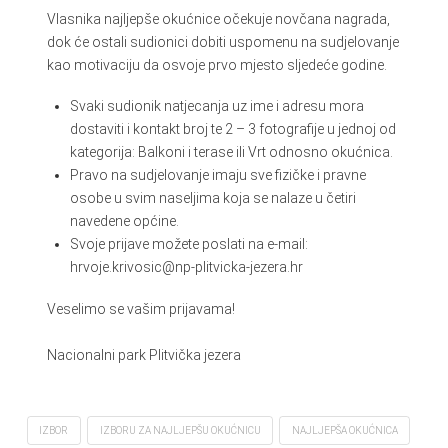
Vlasnika najljepše okućnice očekuje novčana nagrada,
dok će ostali sudionici dobiti uspomenu na sudjelovanje
kao motivaciju da osvoje prvo mjesto sljedeće godine.
Svaki sudionik natjecanja uz ime i adresu mora
dostaviti i kontakt broj te 2 – 3 fotografije u jednoj od
kategorija: Balkoni i terase ili Vrt odnosno okućnica.
Pravo na sudjelovanje imaju sve fizičke i pravne
osobe u svim naseljima koja se nalaze u četiri
navedene općine.
Svoje prijave možete poslati na e-mail:
hrvoje.krivosic@np-plitvicka-jezera.hr
Veselimo se vašim prijavama!
Nacionalni park Plitvička jezera
IZBOR
IZBORU ZA NAJLJEPŠU OKUĆNICU
NAJLJEPŠA OKUĆNICA