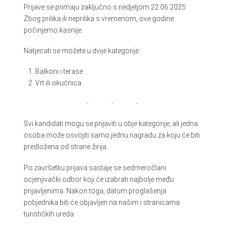
Prijave se primaju zaključno s nedjeljom 22.06.2025.
Zbog prilika ili neprilika s vremenom, ove godine
počinjemo kasnije.
Natjecati se možete u dvije kategorije :
Balkoni i terase
Vrt ili okućnica
Svi kandidati mogu se prijaviti u obje kategorije, ali jedna
osoba može osvojiti samo jednu nagradu za koju će biti
predložena od strane žirija.
Po završetku prijava sastaje se sedmeročlani
ocjenjivački odbor koji će izabrati najbolje među
prijavljenima. Nakon toga, datum proglašenja
pobjednika biti će objavljen na našim i stranicama
turističkih ureda.