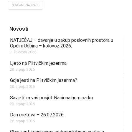
NOVČANE NAGRADE
Novosti
NATJEČAJ – davanje u zakup poslovnih prostora u
Općini Udbina – kolovoz 2026.
7. kolovoza 2026.
Ljeto na Plitvičkim jezerima
28. srpnja 2026.
Gdje jesti na Plitvičkim jezerima?
28. srpnja 2026.
Savjeti za vaš posjet Nacionalnom parku
28. srpnja 2026.
Dan cretova – 26.07.2026.
26. srpnja 2026.
Obavijest korisnicima vodoopskrbnog sustava