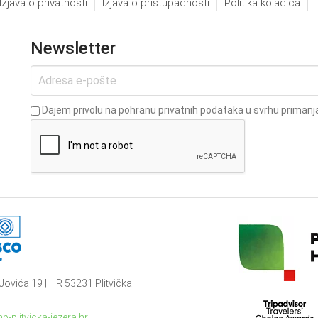
Izjava o privatnosti
Izjava o pristupačnosti
Politika kolačića
Newsletter
Dajem privolu na pohranu privatnih podataka u svrhu primanja
Jovića 19 | HR 53231 Plitvička
p-plitvicka-jezera.hr