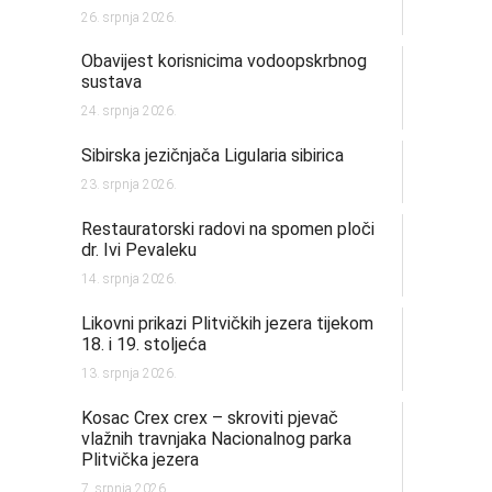
26. srpnja 2026.
Obavijest korisnicima vodoopskrbnog
sustava
24. srpnja 2026.
Sibirska jezičnjača Ligularia sibirica
23. srpnja 2026.
Restauratorski radovi na spomen ploči
dr. Ivi Pevaleku
14. srpnja 2026.
Likovni prikazi Plitvičkih jezera tijekom
18. i 19. stoljeća
13. srpnja 2026.
Kosac Crex crex – skroviti pjevač
vlažnih travnjaka Nacionalnog parka
Plitvička jezera
7. srpnja 2026.