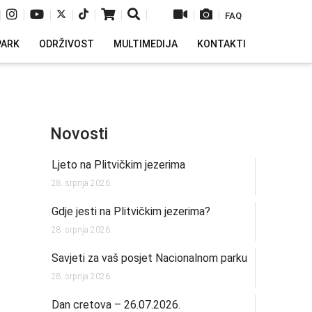
|
|
|
|
|
|
|
|
|
FAQ
PARK
ODRŽIVOST
MULTIMEDIJA
KONTAKTI
Novosti
Ljeto na Plitvičkim jezerima
28. srpnja 2026.
Gdje jesti na Plitvičkim jezerima?
28. srpnja 2026.
Savjeti za vaš posjet Nacionalnom parku
28. srpnja 2026.
Dan cretova – 26.07.2026.