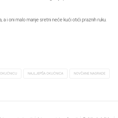
 a i oni malo manje sretni neće kući otići praznih ruku.
 OKUĆNICU
NAJLJEPŠA OKUĆNICA
NOVČANE NAGRADE