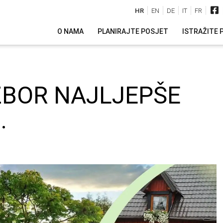
HR
EN
DE
IT
FR
O NAMA
PLANIRAJTE POSJET
ISTRAŽITE 
ZBOR NAJLJEPŠE
.