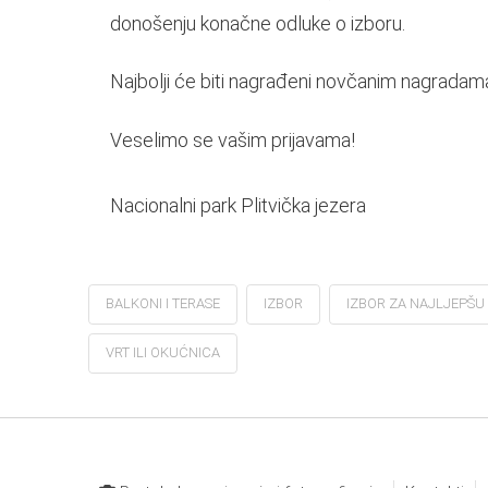
donošenju konačne odluke o izboru.
Najbolji će biti nagrađeni novčanim nagradama,
Veselimo se vašim prijavama!
Nacionalni park Plitvička jezera
BALKONI I TERASE
IZBOR
IZBOR ZA NAJLJEPŠU
VRT ILI OKUĆNICA