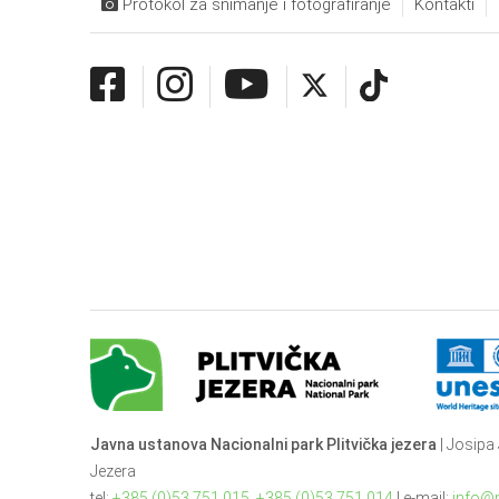
Protokol za snimanje i fotografiranje
Kontakti
Javna ustanova Nacionalni park Plitvička jezera
| Josipa 
Jezera
tel:
+385 (0)53 751 015
,
+385 (0)53 751 014
| e-mail:
info@n