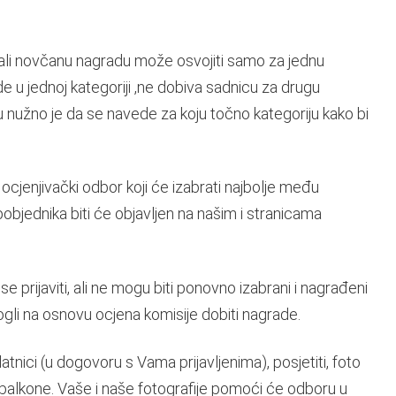
, ali novčanu nagradu može osvojiti samo za jednu
e u jednoj kategoriji ,ne dobiva sadnicu za drugu
iju nužno je da se navede za koju točno kategoriju kako bi
cjenjivački odbor koji će izabrati najbolje među
objednika biti će objavljen na našim i stranicama
prijaviti, ali ne mogu biti ponovno izabrani i nagrađeni
mogli na osnovu ocjena komisije dobiti nagrade.
atnici (u dogovoru s Vama prijavljenima), posjetiti, foto
balkone. Vaše i naše fotografije pomoći će odboru u