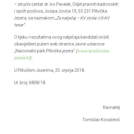
– stručni centar dr. Ivo Pevalek, Odjel pravnih kadrovskih
i općih poslova, Josipa Jovića 19, 53 231 Plitvička
Jezera, sa naznakom:
„Za natječaj – KV stolar i/ili KV
tesar“.
O tijeku i rezultatima ovog natječaja kandidati će biti
obaviješteni putem web stranice Javne ustanove
„Nacionalni park Plitvička jezera“
(
www.np-plitvicka-
jezera.hr
).
U Plitvičkim Jezerima, 25. srpnja 2018.
Ur. broj: 6808/18
Ravnatelj
Tomislav Kovačević