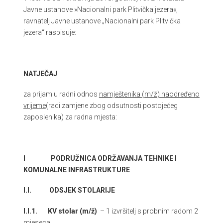
Javne ustanove »Nacionalni park Plitvička jezera«,
ravnatelj Javne ustanove „Nacionalni park Plitvička
jezera“ raspisuje:
NATJEČAJ
za prijam u radni odnos
namještenika (m/ž) naodređeno
vrijeme
(radi zamjene zbog odsutnosti postojećeg
zaposlenika) za radna mjesta:
I PODRUŽNICA ODRŽAVANJA TEHNIKE I
KOMUNALNE INFRASTRUKTURE
I.I. ODSJEK STOLARIJE
I.I.1.
KV stolar (m/ž)
– 1 izvršitelj s probnim radom 2
mjeseca