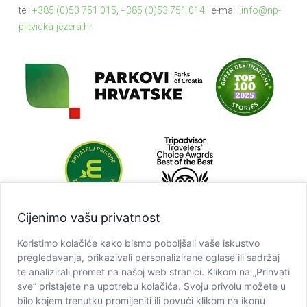
tel:
+385 (0)53 751 015
,
+385 (0)53 751 014
| e-mail:
info@np-
plitvicka-jezera.hr
Cijenimo vašu privatnost
Koristimo kolačiće kako bismo poboljšali vaše iskustvo
pregledavanja, prikazivali personalizirane oglase ili sadržaj
te analizirali promet na našoj web stranici. Klikom na „Prihvati
sve” pristajete na upotrebu kolačića. Svoju privolu možete u
bilo kojem trenutku promijeniti ili povući klikom na ikonu