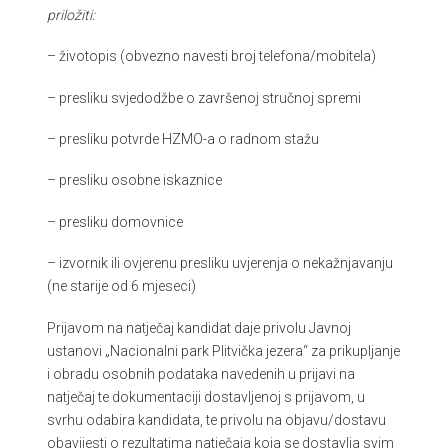
priložiti:
– životopis (obvezno navesti broj telefona/mobitela)
– presliku svjedodžbe o završenoj stručnoj spremi
– presliku potvrde HZMO-a o radnom stažu
– presliku osobne iskaznice
– presliku domovnice
– izvornik ili ovjerenu presliku uvjerenja o nekažnjavanju
(ne starije od 6 mjeseci)
Prijavom na natječaj kandidat daje privolu Javnoj
ustanovi „Nacionalni park Plitvička jezera“ za prikupljanje
i obradu osobnih podataka navedenih u prijavi na
natječaj te dokumentaciji dostavljenoj s prijavom, u
svrhu odabira kandidata, te privolu na objavu/dostavu
obavijesti o rezultatima natječaja koja se dostavlja svim