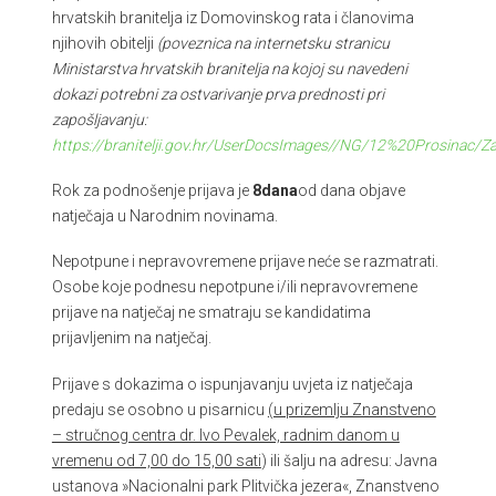
hrvatskih branitelja iz Domovinskog rata i članovima
njihovih obitelji
(poveznica na internetsku stranicu
Ministarstva hrvatskih branitelja na kojoj su navedeni
dokazi potrebni za ostvarivanje prva prednosti pri
zapošljavanju:
https://branitelji.gov.hr/UserDocsImages//NG/12%20Prosina
Rok za podnošenje prijava je
8
dana
od dana objave
natječaja u Narodnim novinama.
Nepotpune i nepravovremene prijave neće se razmatrati.
Osobe koje podnesu nepotpune i/ili nepravovremene
prijave na natječaj ne smatraju se kandidatima
prijavljenim na natječaj.
Prijave s dokazima o ispunjavanju uvjeta iz natječaja
predaju se osobno u pisarnicu
(u prizemlju Znanstveno
– stručnog centra dr. Ivo Pevalek, radnim danom u
vremenu od 7,00 do 15,00 sati
) ili šalju na adresu: Javna
ustanova »Nacionalni park Plitvička jezera«, Znanstveno