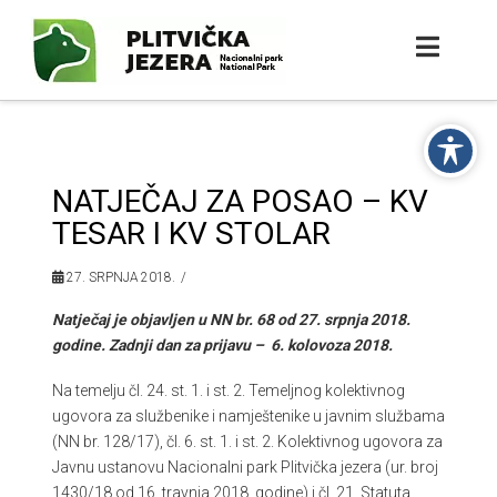
NATJEČAJ ZA POSAO – KV
TESAR I KV STOLAR
27. SRPNJA 2018.
Natječaj je objavljen u NN br. 68 od 27. srpnja 2018.
godine. Zadnji dan za prijavu – 6. kolovoza 2018.
Na temelju čl. 24. st. 1. i st. 2. Temeljnog kolektivnog
ugovora za službenike i namještenike u javnim službama
(NN br. 128/17), čl. 6. st. 1. i st. 2. Kolektivnog ugovora za
Javnu ustanovu Nacionalni park Plitvička jezera (ur. broj
1430/18 od 16. travnja 2018. godine) i čl. 21. Statuta