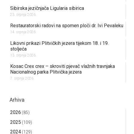
Sibirska jezičnjača Ligularia sibirica
23. srpnja 2026.
Restauratorski radovi na spomen ploči dr. Ivi Pevaleku
14. srpnja 2026.
Likovni prikazi Plitvičkih jezera tijekom 18. i 19.
stoljeća
13. srpnja 2026.
Kosac Crex crex – skroviti pjevač vlažnih travnjaka
Nacionalnog parka Plitvička jezera
7. srpnja 2026.
Arhiva
2026
(85)
2025
(109)
2024
(129)