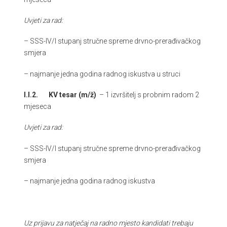
Uvjeti za rad:
– SSS-IV/I stupanj stručne spreme drvno-prerađivačkog
smjera
– najmanje jedna godina radnog iskustva u struci
I.I.2.
KV tesar (m/ž)
– 1 izvršitelj s probnim radom 2
mjeseca
Uvjeti za rad:
– SSS-IV/I stupanj stručne spreme drvno-prerađivačkog
smjera
– najmanje jedna godina radnog iskustva
Uz prijavu za natječaj na radno mjesto kandidati trebaju