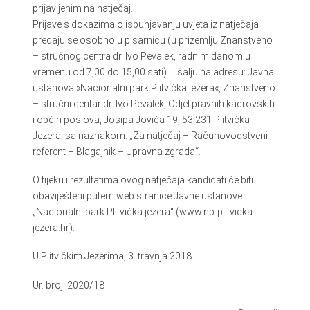
prijavljenim na natječaj.
Prijave s dokazima o ispunjavanju uvjeta iz natječaja
predaju se osobno u pisarnicu (u prizemlju Znanstveno
– stručnog centra dr. Ivo Pevalek, radnim danom u
vremenu od 7,00 do 15,00 sati) ili šalju na adresu: Javna
ustanova »Nacionalni park Plitvička jezera«, Znanstveno
– stručni centar dr. Ivo Pevalek, Odjel pravnih kadrovskih
i općih poslova, Josipa Jovića 19, 53 231 Plitvička
Jezera, sa naznakom: „Za natječaj – Računovodstveni
referent – Blagajnik – Upravna zgrada“.
O tijeku i rezultatima ovog natječaja kandidati će biti
obaviješteni putem web stranice Javne ustanove
„Nacionalni park Plitvička jezera“ (www.np-plitvicka-
jezera.hr).
U Plitvičkim Jezerima, 3. travnja 2018.
Ur. broj: 2020/18