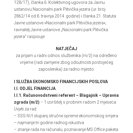
128/17), članka 6. Kolektivnog ugovora za Javnu
ustanovu Nacionalni park Plitvička jezera (ur. broj
2862/14 od 8. travnja 2014. godine) i članka 21. Statuta
Javne ustanove »Nacionalni park Plitvička jezera«,
ravnatelj Javne ustanove „Nacionalni park Plitvička
jezera“ raspisuje:
NATJEČAJ
za prijam u radni odnos službenika (m/ž) na određeno
vrijeme (radi zamjene zbog odsutnosti postojećeg
zaposlenika) za radno mjesto:
I SLUŽBA EKONOMSKO FINANCIJSKIH POSLOVA
I.I. ODJEL FINANCIJA
I.I.1. Računovodstveni referent – Blagajnik – Upravna
zgrada (m/ž)
– 1 izvršitelj s probnim radom 2 mjeseca
Uvjeti za rad:
– SSS-IV/I stupanj stručne spreme ekonomskog smjera
– najmanje tri godine radnog iskustva
– znanje rada na računalu; poznavanje MS Office paketa