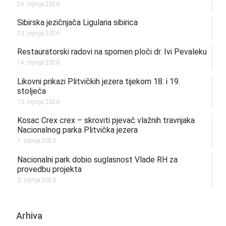
24. srpnja 2026.
Sibirska jezičnjača Ligularia sibirica
23. srpnja 2026.
Restauratorski radovi na spomen ploči dr. Ivi Pevaleku
14. srpnja 2026.
Likovni prikazi Plitvičkih jezera tijekom 18. i 19.
stoljeća
13. srpnja 2026.
Kosac Crex crex – skroviti pjevač vlažnih travnjaka
Nacionalnog parka Plitvička jezera
7. srpnja 2026.
Nacionalni park dobio suglasnost Vlade RH za
provedbu projekta
3. srpnja 2026.
Arhiva