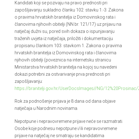
Kandidati koji se pozivaju na pravo prednosti pri
zapošljavanju sukladno članku 102. stavku 1.-3. Zakona
o pravima hrvatskih branitelja iz Domovinskog rata i
članovima njihovih obitelji (NN br. 121/17) uz prijavu na
natječaj dužni su, pored svih dokaza o ispunjavanju
traženih uvjeta iz natječaja, priložiti i dokumentaciju
propisanu člankom 103. stavkom 1. Zakona o pravima
hrvatskih branitelja iz Domovinskog rata i članovima
njihovih obitelji (poveznica na internetsku stranicu
Ministarstva hrvatskih branitelja na kojoj su navedeni
dokazi potrebni za ostvarivanje prva prednosti pri
zapošljavanju:
https://branitelji.gov.hr/UserDocsImages//NG/12%20Prosi
Rok za podnošenje prijava je 8 dana od dana objave
natječaja u Narodnim novinama.
Nepotpune i nepravovremene prijave neće se razmatrati.
Osobe koje podnesu nepotpune i/ili nepravovremene
prijave na natječaj ne smatraju se kandidatima