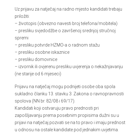
Uz prijavu za natječaj na radno mjesto kandidati trebaju
priložiti:
– životopis (obvezno navesti broj telefona/mobitela)
– presliku svjedodžbe o završenoj srednjoj stručnoj
spremi
– presliku potvrde HZMO-a o radnom stažu
– presliku osobne iskaznice
– presliku domovnice
– izvornik ili ovjerenu presliku uvjerenja o nekažnjavanju
(ne starije od 6 mjeseci)
Prijavu na natječaj mogu podnijeti osobe oba spola
sukladno članku 13. stavku 3. Zakona o ravnopravnosti
spolova (NN br. 82/08 i 69/17).
Kandidati koji ostvaruju pravo prednosti pri
zapošljavanju prema posebnim propisima dužni su u
prijavi na natječaj pozvati se na to pravo i imaju prednost
u odnosu na ostale kandidate pod jednakim uvjetima.