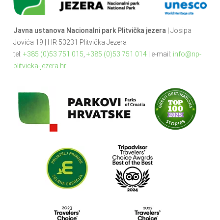
Javna ustanova Nacionalni park Plitvička jezera
| Josipa
Jovića 19 | HR 53231 Plitvička Jezera
tel:
+385 (0)53 751 015
,
+385 (0)53 751 014
| e-mail:
info@np-
plitvicka-jezera.hr