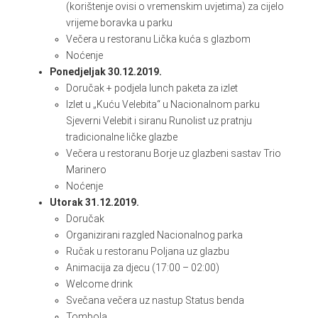
(korištenje ovisi o vremenskim uvjetima) za cijelo
vrijeme boravka u parku
Večera u restoranu Lička kuća s glazbom
Noćenje
Ponedjeljak 30.12.2019.
Doručak + podjela lunch paketa za izlet
Izlet u „Kuću Velebita“ u Nacionalnom parku
Sjeverni Velebit i siranu Runolist uz pratnju
tradicionalne ličke glazbe
Večera u restoranu Borje uz glazbeni sastav Trio
Marinero
Noćenje
Utorak 31.12.2019.
Doručak
Organizirani razgled Nacionalnog parka
Ručak u restoranu Poljana uz glazbu
Animacija za djecu (17:00 – 02:00)
Welcome drink
Svečana večera uz nastup Status benda
Tombola