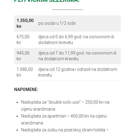
1.350,00
po osobi u 1/2 sobi
kn
675,00
djeca od 0 do 6,99 god. na osnovnom ili
kn
dodatnom krevetu
945,00
djeca od 7 do 11,99 god. na osnovnom ili
kn
na dodatnom krevetu
1.080,00
djeca od 12 godina i odrasli na dodatnom
kn
krevetu
NAPOMENE:
Nadoplata za “double solo use” – 250,00 kn na
cijenu aranžmana
Nadoplata za apartman – 400,00 kn na cijenu
aranžmana
Nadoplata za sobu na jezerskoj strani hotela –