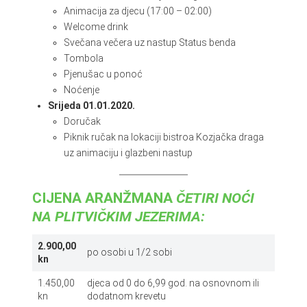
Animacija za djecu (17:00 – 02:00)
Welcome drink
Svečana večera uz nastup Status benda
Tombola
Pjenušac u ponoć
Noćenje
Srijeda 01.01.2020.
Doručak
Piknik ručak na lokaciji bistroa Kozjačka draga
uz animaciju i glazbeni nastup
CIJENA ARANŽMANA
ČETIRI NOĆI
NA PLITVIČKIM JEZERIMA:
2.900,00
po osobi u 1/2 sobi
kn
1.450,00
djeca od 0 do 6,99 god. na osnovnom ili
kn
dodatnom krevetu