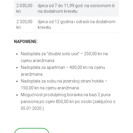
2.030,00
djeca od 7 do 11,99 god. na osnovnom ili
kn
na dodatnom krevetu
2.320,00
djeca od 12 godina i odrasli na dodatnom
kn
krevetu
NAPOMENE:
Nadoplata za “double solo use” – 250,00 kn na
cijenu aranžmana
Nadoplata za apartman – 400,00 kn na cijenu
aranžmana
Nadoplata za sobu na jezerskoj strani hotela –
150,00 kn na cijenu aranžmana
Mogućnost produljenog boravka na bazi 2 puna
pansiona po cijeni 850,00 kn po osobi (zaključno s
05.01.2020.)