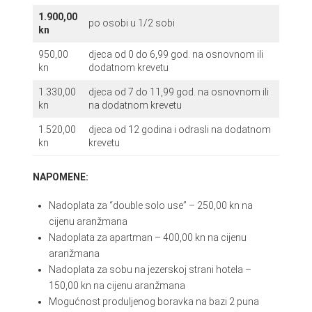
1.900,00
po osobi u 1/2 sobi
kn
950,00
djeca od 0 do 6,99 god. na osnovnom ili
kn
dodatnom krevetu
1.330,00
djeca od 7 do 11,99 god. na osnovnom ili
kn
na dodatnom krevetu
1.520,00
djeca od 12 godina i odrasli na dodatnom
kn
krevetu
NAPOMENE:
Nadoplata za “double solo use” – 250,00 kn na
cijenu aranžmana
Nadoplata za apartman – 400,00 kn na cijenu
aranžmana
Nadoplata za sobu na jezerskoj strani hotela –
150,00 kn na cijenu aranžmana
Mogućnost produljenog boravka na bazi 2 puna