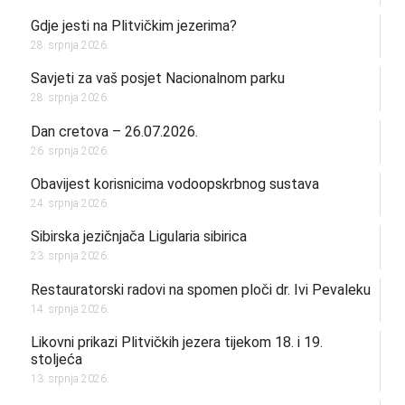
Gdje jesti na Plitvičkim jezerima?
28. srpnja 2026.
Savjeti za vaš posjet Nacionalnom parku
28. srpnja 2026.
Dan cretova – 26.07.2026.
26. srpnja 2026.
Obavijest korisnicima vodoopskrbnog sustava
24. srpnja 2026.
Sibirska jezičnjača Ligularia sibirica
23. srpnja 2026.
Restauratorski radovi na spomen ploči dr. Ivi Pevaleku
14. srpnja 2026.
Likovni prikazi Plitvičkih jezera tijekom 18. i 19.
stoljeća
13. srpnja 2026.