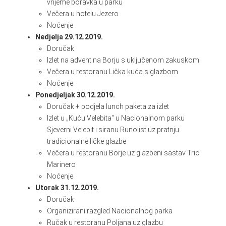
vrijeme boravka u parku
Večera u hotelu Jezero
Noćenje
Nedjelja 29.12.2019.
Doručak
Izlet na advent na Borju s uključenom zakuskom
Večera u restoranu Lička kuća s glazbom
Noćenje
Ponedjeljak 30.12.2019.
Doručak + podjela lunch paketa za izlet
Izlet u „Kuću Velebita“ u Nacionalnom parku
Sjeverni Velebit i siranu Runolist uz pratnju
tradicionalne ličke glazbe
Večera u restoranu Borje uz glazbeni sastav Trio
Marinero
Noćenje
Utorak 31.12.2019.
Doručak
Organizirani razgled Nacionalnog parka
Ručak u restoranu Poljana uz glazbu