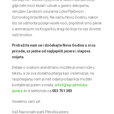
gdje ćete moći klizati i uživati u gastro delicijama,
okruženi čarobnim vizurama Ličke Plješivice i
šumovitog brda Mrsinj. Na samu Novu Godinu, nakon
što se odmorite poslije vesele noći, pripremili smo piknik
s animacijom na Kozjačkoj dragi do koje će vas dovesti
naši brodovi.
Pridružite nam se i dočekajte Novu Godinu u srcu
prirode, uz jedne od najljepših jezera i slapova
svijeta.
Detalje o svakom aranžmanu možete pronaći niže u
tekstu, a za sva dodatna pitanja kao i rezervacije, na
raspolaganju vam je naš odjel prodaje koji možete
kontaktirati putem e-maila:
info3@np-plitvicka-
jezera.hr
ili telefonski na
053 751 383
.
Veselimo vam se!
Vaš Nacionalni park Plitvička jezera