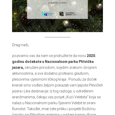
Dragi naši,
pozivamo vas da nam se pridružite te da novu
2020.
godinu dočekate u Nacionalnom parku Plitvička
jezera,
okruženi prirodom, svježim zrakom i brojnim
aktivnostima, a sve dodatno protkano glazbom,
plesovima i pjesmom ličkog kraja. Ponudu za doček
kreirali smo vođeni željom pokazati vam ljepote Plitvičkih
jezera i Lika destinacije. Iz tog razloga, u određenim
aranžmanima, čekaju vas posjet „Kući Velebita“ koja se
nalazi u Nacionalnom parku Sjeverni Velebit te sirani
Runolist. Također, imat ćete priliku i posjetiti Božićnu
čaroliju na Plitvičkim jezerima u našem kampu Borje