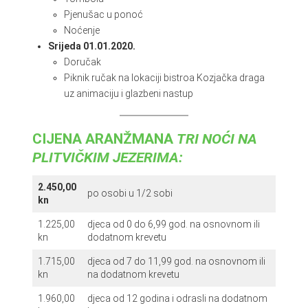
Pjenušac u ponoć
Noćenje
Srijeda 01.01.2020.
Doručak
Piknik ručak na lokaciji bistroa Kozjačka draga
uz animaciju i glazbeni nastup
CIJENA ARANŽMANA
TRI NOĆI NA
PLITVIČKIM JEZERIMA:
2.450,00
po osobi u 1/2 sobi
kn
1.225,00
djeca od 0 do 6,99 god. na osnovnom ili
kn
dodatnom krevetu
1.715,00
djeca od 7 do 11,99 god. na osnovnom ili
kn
na dodatnom krevetu
1.960,00
djeca od 12 godina i odrasli na dodatnom