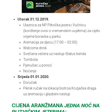
Utorak 31.12.2019.
Ulaznica za NP Plitvička jezera i Vučnicu
(korištenje ovisi o vremenskim uvjetima) za cijelo
vrijeme boravka u parku
Animacija za djecu (17:00 – 02:00)
Welcome drink
Svečana večera uz nastup Status benda
Tombola
Pjenušac u ponoć
Noćenje
Srijeda 01.01.2020.
Doručak
Piknik ručak na lokaciji bistroa Kozjačka draga
uz animaciju i glazbeni nastup
CIJENA ARANŽMANA
JEDNA NOĆ NA
PLITVIČKIM JEZERIMA: