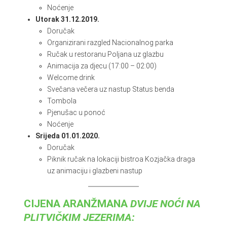
Noćenje
Utorak 31.12.2019.
Doručak
Organizirani razgled Nacionalnog parka
Ručak u restoranu Poljana uz glazbu
Animacija za djecu (17:00 – 02:00)
Welcome drink
Svečana večera uz nastup Status benda
Tombola
Pjenušac u ponoć
Noćenje
Srijeda 01.01.2020.
Doručak
Piknik ručak na lokaciji bistroa Kozjačka draga
uz animaciju i glazbeni nastup
CIJENA ARANŽMANA
DVIJE NOĆI NA
PLITVIČKIM JEZERIMA: