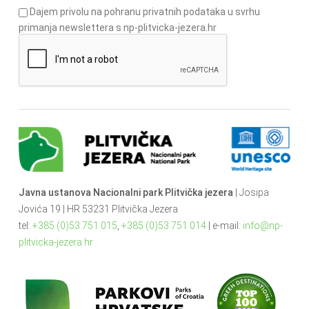
Dajem privolu na pohranu privatnih podataka u svrhu
primanja newslettera s np-plitvicka-jezera.hr
Javna ustanova Nacionalni park Plitvička jezera
| Josipa
Jovića 19 | HR 53231 Plitvička Jezera
tel:
+385 (0)53 751 015
,
+385 (0)53 751 014
| e-mail:
info@np-
plitvicka-jezera.hr