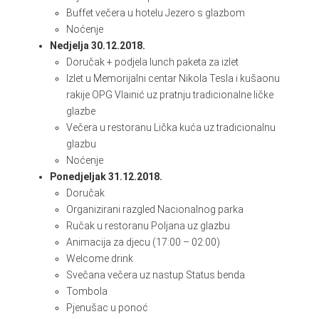
Buffet večera u hotelu Jezero s glazbom
Noćenje
Nedjelja 30.12.2018.
Doručak + podjela lunch paketa za izlet
Izlet u Memorijalni centar Nikola Tesla i kušaonu
rakije OPG Vlainić uz pratnju tradicionalne ličke
glazbe
Večera u restoranu Lička kuća uz tradicionalnu
glazbu
Noćenje
Ponedjeljak 31.12.2018.
Doručak
Organizirani razgled Nacionalnog parka
Ručak u restoranu Poljana uz glazbu
Animacija za djecu (17:00 – 02:00)
Welcome drink
Svečana večera uz nastup Status benda
Tombola
Pjenušac u ponoć