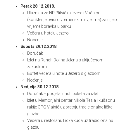
Petak 28.12.2018.
Ulaznica za NP Plitvička jezera i Vučnicu
(korištenje ovisi o vremenskim uvjetima) za cijelo
vrijeme boravka u parku
Večera u hotelu Jezero
Noćenje
Subota 29.12.2018.
Doručak
Izlet na Ranch Dolina Jelena s uključenom
zakuskom
Buffet večera u hotelu Jezero s glazbom
Noćenje
Nedjelja 30.12.2018.
Doručak + podjela lunch paketa za izlet
Izlet u Memorijalni centar Nikola Tesla i kušaonu
rakije OPG Vlainić uz pratnju tradicionalne ličke
glazbe
Večera u restoranu Lička kuća uz tradicionalnu
glazbu