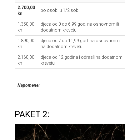
2.700,00
po osobi u 1/2 sobi
kn
1.350,00
djeca od 0 do 6,99 god. na osnovnom ili
kn
dodatnom krevetu
1.890,00
djeca od 7 do 11,99 god. na osnovnom ili
kn
na dodatnom krevetu
2.160,00
djeca od 12 godina i odrasli na dodatnom
kn
krevetu
Napomene:
Nadoplata za “double solo use” – 250,00 kn na
cijenu aranžmana
Nadoplata za apartman – 400,00 kn na cijenu
PAKET 2:
aranžmana
Nadoplata za sobu na jezerskoj strani hotela –
150,00 kn na cijenu aranžmana
Mogućnost produljenog boravka na bazi 2 puna
pansiona po cijeni 850,00 kn po osobi (zaključno