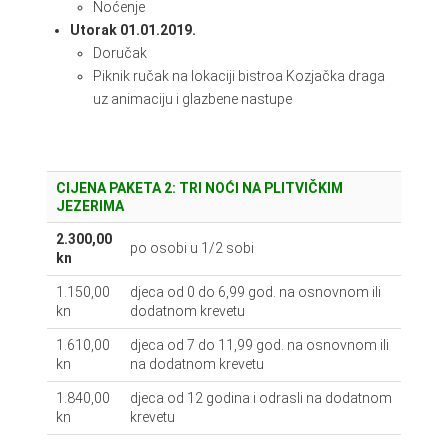
Noćenje
Utorak 01.01.2019.
Doručak
Piknik ručak na lokaciji bistroa Kozjačka draga
uz animaciju i glazbene nastupe
CIJENA PAKETA 2: TRI NOĆI NA PLITVIČKIM
JEZERIMA
2.300,00
po osobi u 1/2 sobi
kn
1.150,00
djeca od 0 do 6,99 god. na osnovnom ili
kn
dodatnom krevetu
1.610,00
djeca od 7 do 11,99 god. na osnovnom ili
kn
na dodatnom krevetu
1.840,00
djeca od 12 godina i odrasli na dodatnom
kn
krevetu