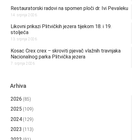
Restauratorski radovi na spomen ploči dr. Ivi Pevaleku
14. srpnja 2026.
Likovni prikazi Plitvičkih jezera tijekom 18. i 19.
stoljeća
13. srpnja 2026.
Kosac Crex crex – skroviti pjevač vlažnih travnjaka
Nacionalnog parka Plitvička jezera
7. srpnja 2026.
Arhiva
2026
(85)
2025
(109)
2024
(129)
2023
(113)
2022
(91)