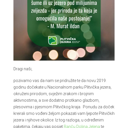
Dragi naši,
pozivamo vas da nam se pridružite te da novu 2019.
godinu dočekate u Nacionalnom parku Plitvička jezera,
okruženi prirodom, svježim zrakom i brojnim
aktivnostima, a sve dodatno protkano glazbom,
plesovima i pjesmom Plitvičkog kraja. Ponudu za doček
kreirali smo vođeni željom pokazati vam ljepote Plitvičkih
jezera i njihove okolice. Iz tog razloga, u određenim
paketima, čekaju vas posjet
Ranču Dolina Jelena
te