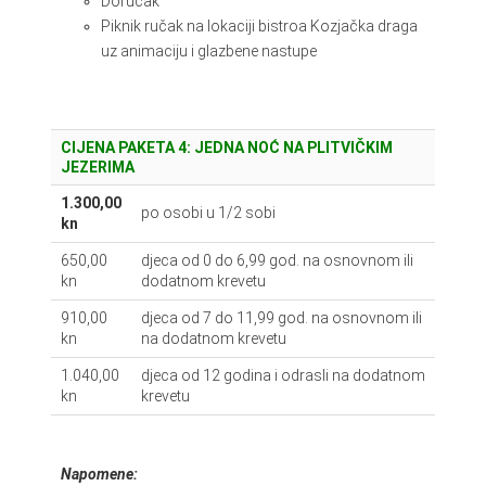
Doručak
Piknik ručak na lokaciji bistroa Kozjačka draga
uz animaciju i glazbene nastupe
CIJENA PAKETA 4: JEDNA NOĆ NA PLITVIČKIM
JEZERIMA
1.300,00
po osobi u 1/2 sobi
kn
650,00
djeca od 0 do 6,99 god. na osnovnom ili
kn
dodatnom krevetu
910,00
djeca od 7 do 11,99 god. na osnovnom ili
kn
na dodatnom krevetu
1.040,00
djeca od 12 godina i odrasli na dodatnom
kn
krevetu
Napomene: