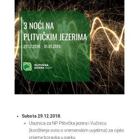
do 06.01.2019.)
Subota 29.12.2018.
Ulaznica za NP Plitvička jezera i Vučnicu
(korištenje ovisi o vremenskim uvjetima) za cijelo
vrijeme boravka u parku