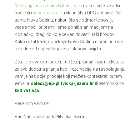
Memorijalnom centru Nikola Tesla
uz koji ćete također
posjetiti i
kušaonu rakije
u vlasništvu OPG-a Vlainić. Na
samu Novu Godinu, nakon što se odmorite poslije
vesele noći, pripremili smo piknik s animacijom na
Kozjačkoj dragi do koje će vas dovesti naši brodovi.
Kako i citat kaže, dočekajte Novu Godinu u srcu prirode,
uz jedne od najljepših jezera i slapova svijeta.
Detalje o svakom paketu možete pronaći niže u tekstu, a
za sva dodatna pitanja kao i rezervacije, na raspolaganju
vam je naš odjel prodaje koji možete kontaktirati putem
e-maila:
sales2@np-plitvicka-jezera.hr
ili telefonski na
053 751 545.
Veselimo vam se!
Vaš Nacionalni park Plitvička jezera