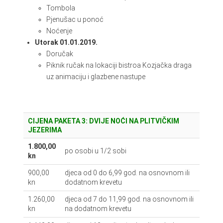
Tombola
Pjenušac u ponoć
Noćenje
Utorak 01.01.2019.
Doručak
Piknik ručak na lokaciji bistroa Kozjačka draga
uz animaciju i glazbene nastupe
CIJENA PAKETA 3: DVIJE NOĆI NA PLITVIČKIM
JEZERIMA
1.800,00
po osobi u 1/2 sobi
kn
900,00
djeca od 0 do 6,99 god. na osnovnom ili
kn
dodatnom krevetu
1.260,00
djeca od 7 do 11,99 god. na osnovnom ili
kn
na dodatnom krevetu