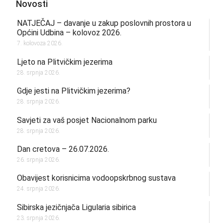
Novosti
NATJEČAJ – davanje u zakup poslovnih prostora u
Općini Udbina – kolovoz 2026.
7. kolovoza 2026.
Ljeto na Plitvičkim jezerima
28. srpnja 2026.
Gdje jesti na Plitvičkim jezerima?
28. srpnja 2026.
Savjeti za vaš posjet Nacionalnom parku
28. srpnja 2026.
Dan cretova – 26.07.2026.
26. srpnja 2026.
Obavijest korisnicima vodoopskrbnog sustava
24. srpnja 2026.
Sibirska jezičnjača Ligularia sibirica
23. srpnja 2026.