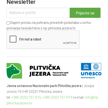
Newsletter
Dajem privolu na pohranu privatnih podataka u svrhu
primanja newslettera s np-plitvicka-jezera.hr
Javna ustanova Nacionalni park Plitvička jezera
| Josipa
Jovića 19 | HR 53231 Plitvička Jezera
tel:
+385 (0)53 751 015
,
+385 (0)53 751 014
| e-mail:
info@np-
plitvicka-jezera.hr