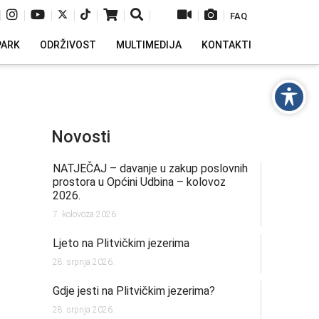
|
|
|
|
|
|
|
|
|
FAQ
PARK
ODRŽIVOST
MULTIMEDIJA
KONTAKTI
Novosti
NATJEČAJ – davanje u zakup poslovnih
prostora u Općini Udbina – kolovoz
2026.
7. kolovoza 2026.
Ljeto na Plitvičkim jezerima
28. srpnja 2026.
Gdje jesti na Plitvičkim jezerima?
28. srpnja 2026.