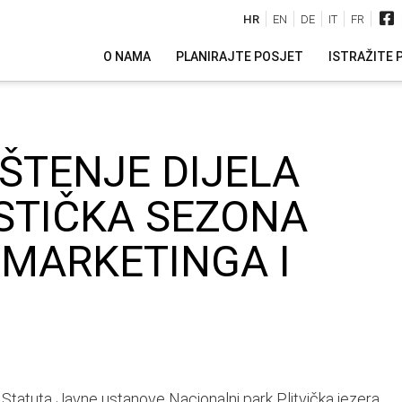
HR
EN
DE
IT
FR
O NAMA
PLANIRAJTE POSJET
ISTRAŽITE 
ŠTENJE DIJELA
STIČKA SEZONA
 MARKETINGA I
 Statuta Javne ustanove Nacionalni park Plitvička jezera