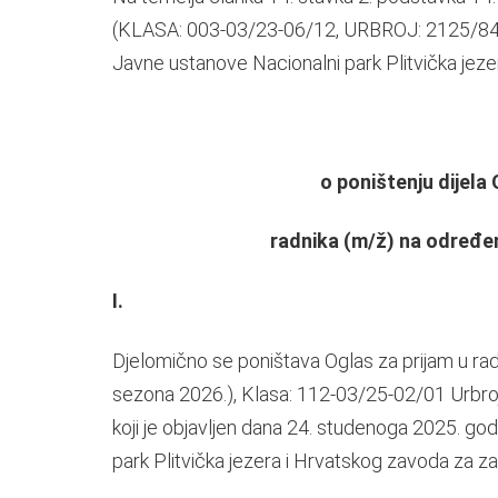
(KLASA: 003-03/23-06/12, URBROJ: 2125/84-01
Javne ustanove Nacionalni park Plitvička jeze
o poništenju dijela
radnika (m/ž) na određen
I.
Djelomično se poništava Oglas za prijam u rad
sezona 2026.), Klasa: 112-03/25-02/01 Urbro
koji je objavljen dana 24. studenoga 2025. g
park Plitvička jezera i Hrvatskog zavoda za z