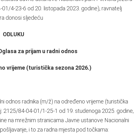
/4-23-6 od 20. listopada 2023. godine), ravnatelj
ra donosi sljedeću
ODLUKU
 Oglasa za prijam u radni odnos
o vrijeme (turistička sezona 2026.)
ni odnos radnika (m/ž) na određeno vrijeme (turistička
j: 2125/84-04-01/1-25-1 od 19. studenoga 2025. godine,
odine na mrežnim stranicama Javne ustanove Nacionalni
apošljavanje, i to za radna mjesta pod točkama: