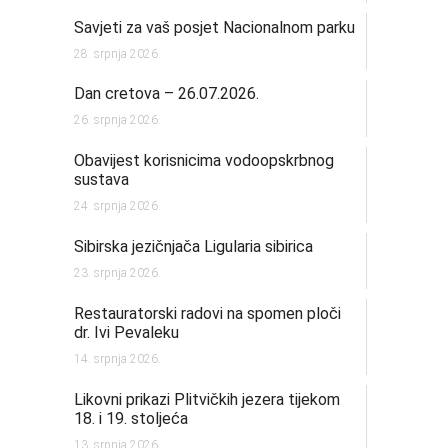
Savjeti za vaš posjet Nacionalnom parku
28. srpnja 2026.
Dan cretova – 26.07.2026.
26. srpnja 2026.
Obavijest korisnicima vodoopskrbnog
sustava
24. srpnja 2026.
Sibirska jezičnjača Ligularia sibirica
23. srpnja 2026.
Restauratorski radovi na spomen ploči
dr. Ivi Pevaleku
14. srpnja 2026.
Likovni prikazi Plitvičkih jezera tijekom
18. i 19. stoljeća
13. srpnja 2026.