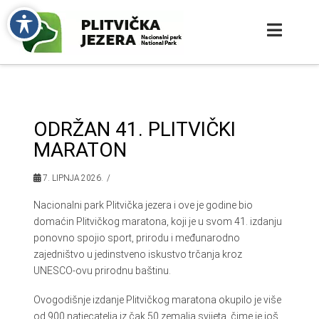
ODRŽAN 41. PLITVIČKI
MARATON
7. LIPNJA 2026.
Nacionalni park Plitvička jezera i ove je godine bio
domaćin Plitvičkog maratona, koji je u svom 41. izdanju
ponovno spojio sport, prirodu i međunarodno
zajedništvo u jedinstveno iskustvo trčanja kroz
UNESCO-ovu prirodnu baštinu.
Ovogodišnje izdanje Plitvičkog maratona okupilo je više
od 900 natjecatelja iz čak 50 zemalja svijeta, čime je još