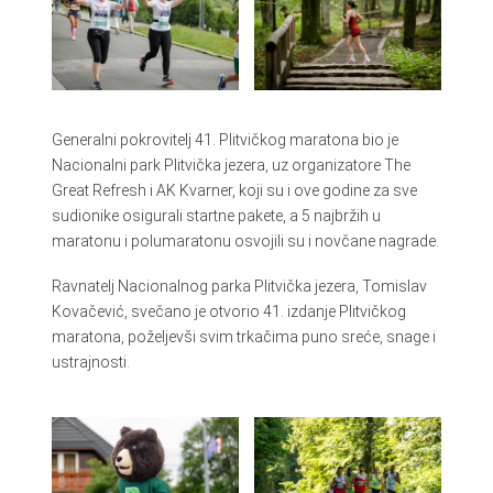
Generalni pokrovitelj 41. Plitvičkog maratona bio je
Nacionalni park Plitvička jezera, uz organizatore The
Great Refresh i AK Kvarner, koji su i ove godine za sve
sudionike osigurali startne pakete, a 5 najbržih u
maratonu i polumaratonu osvojili su i novčane nagrade.
Ravnatelj Nacionalnog parka Plitvička jezera, Tomislav
Kovačević, svečano je otvorio 41. izdanje Plitvičkog
maratona, poželjevši svim trkačima puno sreće, snage i
ustrajnosti.