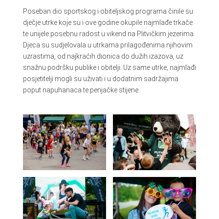
Poseban dio sportskog i obiteljskog programa činile su
dječje utrke koje su i ove godine okupile najmlađe trkače
te unijele posebnu radost u vikend na Plitvičkim jezerima.
Djeca su sudjelovala u utrkama prilagođenima njihovim
uzrastima, od najkraćih dionica do dužih izazova, uz
snažnu podršku publike i obitelji. Uz same utrke, najmlađi
posjetitelji mogli su uživati i u dodatnim sadržajima
poput napuhanaca te penjačke stijene.