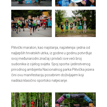
Plitvički maraton, kao najstarija, najzelenija i jedna od
najljepših hrvatskih utrka, iz godine u godinu potvrđuje
svoj međunarodni značaj i privlači sve veći broj
sudionika iz cijelog svijeta. Spoj sporta i jedinstvenog
prirodnog ambijenta Nacionalnog parka Plitvička jezera
čini ovu manifestaciju posebnim doživljajem koji
nadilazi klasično sportsko natjecanje.