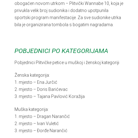
obogaćen novom utrkom – Plitvički Wannabe 10, koja je
privukla velik broj sudionika i dodatno upotpunila
sportski program manifestacije. Za sve sudionike utrka
bila je organizirana tombola s bogatim nagradama.
POBJEDNICI PO KATEGORIJAMA
Pobjednici Plitvičke petice u muškoj i ženskoj kategoriji
Ženska kategorija:
1. mjesto – Ena Jurčić
2. mjesto – Doris Barićevac
3. mjesto – Tajana Pavlović Koražija
Muška kategorija:
1. mjesto – Dragan Narančić
2. mjesto – Ivan Vuletić
3. mjesto – Đorđe Narančić