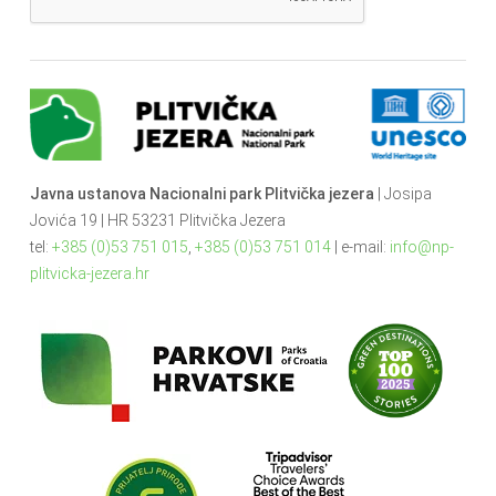
Javna ustanova Nacionalni park Plitvička jezera
| Josipa
Jovića 19 | HR 53231 Plitvička Jezera
tel:
+385 (0)53 751 015
,
+385 (0)53 751 014
| e-mail:
info@np-
plitvicka-jezera.hr