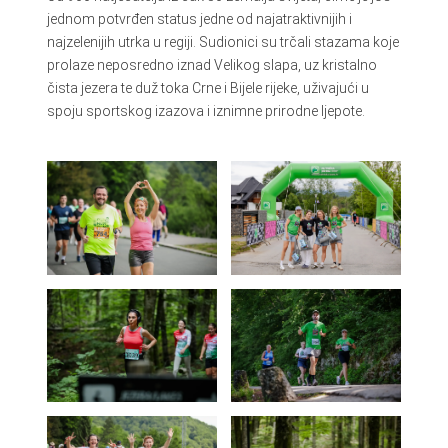
jednom potvrđen status jedne od najatraktivnijih i
najzelenijih utrka u regiji. Sudionici su trčali stazama koje
prolaze neposredno iznad Velikog slapa, uz kristalno
čista jezera te duž toka Crne i Bijele rijeke, uživajući u
spoju sportskog izazova i iznimne prirodne ljepote.