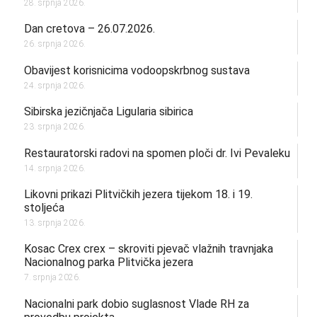
28. srpnja 2026.
Dan cretova – 26.07.2026.
26. srpnja 2026.
Obavijest korisnicima vodoopskrbnog sustava
24. srpnja 2026.
Sibirska jezičnjača Ligularia sibirica
23. srpnja 2026.
Restauratorski radovi na spomen ploči dr. Ivi Pevaleku
14. srpnja 2026.
Likovni prikazi Plitvičkih jezera tijekom 18. i 19.
stoljeća
13. srpnja 2026.
Kosac Crex crex – skroviti pjevač vlažnih travnjaka
Nacionalnog parka Plitvička jezera
7. srpnja 2026.
Nacionalni park dobio suglasnost Vlade RH za