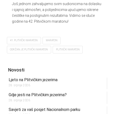
Još jednom zahvaljujemo svim sudionicima na dolasku
i sjajnoj atmosferi, a pobjednicima upućujemo iskrene
čestitke na postignutim rezultatima. Vidimo se iduće
godine na 42. Plitvičkom maratonu!
41. PLITVIČKI MARATON
MARATON
ODRŽAN JE PLITVIČKI MARATON
PLITVIČKI MARATON
Novosti
Ljeto na Plitvičkim jezerima
28. srpnja 2026.
Gdje jesti na Plitvičkim jezerima?
28. srpnja 2026.
Savjeti za vaš posjet Nacionalnom parku