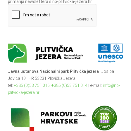
primanja newslettera s np-plitvicka-jezera.hr
Javna ustanova Nacionalni park Plitvička jezera
| Josipa
Jovića 19 | HR 53231 Plitvička Jezera
tel:
+385 (0)53 751 015
,
+385 (0)53 751 014
| e-mail:
info@np-
plitvicka-jezera.hr