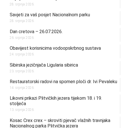
28. srpnja 2026.
Savjeti za vaš posjet Nacionalnom parku
28. srpnja 2026.
Dan cretova – 26.07.2026.
26. srpnja 2026.
Obavijest korisnicima vodoopskrbnog sustava
24. srpnja 2026.
Sibirska jezičnjača Ligularia sibirica
23. srpnja 2026.
Restauratorski radovi na spomen ploči dr. Ivi Pevaleku
14. srpnja 2026.
Likovni prikazi Plitvičkih jezera tijekom 18. i 19.
stoljeća
13. srpnja 2026.
Kosac Crex crex – skroviti pjevač vlažnih travnjaka
Nacionalnog parka Plitvička jezera