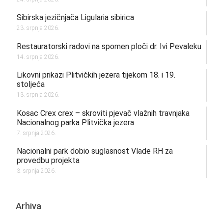
Sibirska jezičnjača Ligularia sibirica
23. srpnja 2026.
Restauratorski radovi na spomen ploči dr. Ivi Pevaleku
14. srpnja 2026.
Likovni prikazi Plitvičkih jezera tijekom 18. i 19.
stoljeća
13. srpnja 2026.
Kosac Crex crex – skroviti pjevač vlažnih travnjaka
Nacionalnog parka Plitvička jezera
7. srpnja 2026.
Nacionalni park dobio suglasnost Vlade RH za
provedbu projekta
3. srpnja 2026.
Arhiva