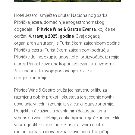
Hotel Jezero, smješten unutar Nacionalnog parka
Plitvička jezera, domaćin je enogastronomskog
događaja –
Plitvice Wine & Gastro Eventa
, koji će se
održati
4. travnja 2025. godine
. Ovaj događaj,
organiziran u suradnji s Turističkom zajednicom općine
Plitvička jezera i Turističkom zajednicom područja
Plitvičke doline, okuplja ugostitelje i proizvođače iz regije
u srcu Parka te sve one koji su povezani s turizmom i
žele unaprijediti svoje poslovanje u svijetu
enogastronomije.
Plitvice Wine & Gastro pruža jedinstvenu priliku za
razmjenu dobrih praksi i iskustava te stjecanje novih i
usvajanje vrijednih znanja iz svijeta enogastronomije.
Posjetitelji će uživati u besplatnim degustacijama
vrhunskih vina i delicija, edukacijama koje će unaprijediti
vaše ugostiteljske usluge te inspirativnim gastro
radionicama za inovacije na jelovnicima. Događaj