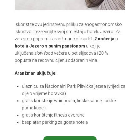
Iskoristite ovu jedinstvenu priliku za enogastronomsko
iskustvo i rezervirajte svoj smještaj u hotelu Jezero. Za
vas smo pripremili aranžman koji sadrži
2 noćenja u
hotelu Jezero s punim pansionom
u koji je
uključena
slow food
večera u pet slijedova i 20 %
popusta na redovnu cijenu odabranih vina.
Aranžman uključuje:
ulaznicu za Nacionalni Park Plitvička jezera (vrijedi za
cijelo vrijeme boravka)
gratis korištenje whirlpoola, finske saune, turske
parne kupelji
gratis korištenje fitness dvorane
besplatan parking za goste hotela