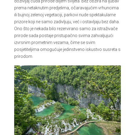
doživljaj čuda prirode diljem svijeta. Bez obzira na ljubav
prema netaknutim predjelima, očaravajućim vrhuncima
ili bujnoj zelenoj vegetaciji, parkovi nude spektakularne
prizore koji ne samo zadivljuju, već i ostavljaju bez daha.
Ono što je nekada bilo rezervirano samo za istraživače
prirode sada postaje pristupačno svima zahvaljujući
izvrsnim prometnim vezama, čime se svim
posjetiteljima omogućuje jedinstveno iskustvo susreta s
prirodom.