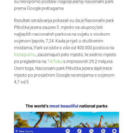
su neosporno postala i najpopularniji nacionalni park
prema Google pretragama.
Rezultati istraživanja pokazali su da je Nacionalni park
Plitvička jezera zauzeo 5. mjesto na ukupnoj listi
najljepših nacionalnih parkova na svijetu s visokom
ocjenom ljepote, 7,24. Kada je riječ o društvenim
mrežama, Park se ističe s više od 400.000 postova na
Instagramu
, zauzimajući peto mjesto, te sedmo mjesto
po pregledima na
TikToku
s impresivnih 29,2 milijuna.
Osim toga, Nacionalni park Plitvička jezera dijeli treće
mjesto po prosječnim Google recenzijama s ocjenom
4,7 od 5.