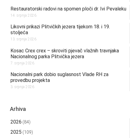
Restauratorski radovi na spomen ploči dr. Ivi Pevaleku
14. srpnja 2026.
Likovni prikazi Plitvičkih jezera tijekom 18. i 19.
stoljeća
13. srpnja 2026.
Kosac Crex crex – skroviti pjevač vlažnih travnjaka
Nacionalnog parka Plitvička jezera
7. srpnja 2026.
Nacionalni park dobio suglasnost Vlade RH za
provedbu projekta
3. srpnja 2026.
Arhiva
2026
(84)
2025
(109)