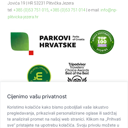
Jovića 19 | HR 53231 Plitvička Jezera
tel:
+385 (0)53 751 015
,
+385 (0)53 751 014
| e-mail:
info@np-
plitvicka-jezera.hr
Cijenimo vašu privatnost
Koristimo kolačiće kako bismo poboljšali vaše iskustvo
pregledavanja, prikazivali personalizirane oglase ili sadržaj
te analizirali promet na našoj web stranici. Klikom na „Prihvati
sve” pristajete na upotrebu kolačića. Svoju privolu možete u