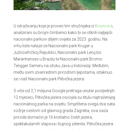
U istraživanju koje je proveo tim stručnjaka iz
Bounce-a
,
analizirani su brojni čimbenici kako bi se otkrili najljepši
nacionalni parkovi diljem svijeta za 2023. godinu. Na
vrhu liste nalaze se Nacionalni park Kruger u
Južnoafričkoj Republici, Nacionalni park Lençóis
Maranhenses u Brazilu te Nacionalni park Bromo
Tengger Semeru na otoku Java u Indoneziji. Međutim,
među ovim izvanrednim prirodnim ljepotama, istaknuo
se i naš Nacionalni park Plitvička jezera.
S više od 2,1 milijuna Google pretraga unutar posljednjih
12 mjeseci, Plitvička jezera osvojila su titulu najtraženijeg
nacionalnog parka na svijetu. Smještena svega dva sata
vožnje cestom od glavnog grada Zagreba, ova oaza
prirode domaćin je 16 kristalno čistih jezera,
spektakularnih slapova i bujnog zelenila. Plitvička jezera