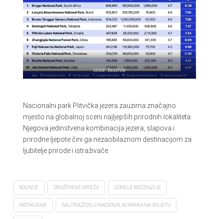
Izvor: Bounce
Nacionalni park Plitvička jezera zauzima značajno
mjesto na globalnoj sceni najljepših prirodnih lokaliteta.
Njegova jedinstvena kombinacija jezera, slapova i
prirodne ljepote čini ga nezaobilaznom destinacijom za
ljubitelje prirode i istraživače.
BOUNCE
DRUŠTVENE MREŽE
GOOGLE RECENZIJE
INSTAGRAM
NAJTRAŽENIJI NACIONALNI PARKA NA SVIJETU