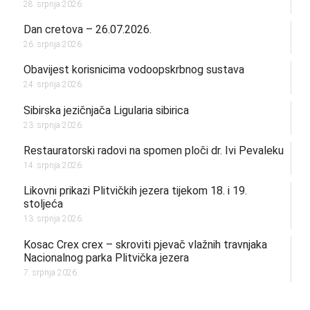
28. srpnja 2026.
Dan cretova – 26.07.2026.
26. srpnja 2026.
Obavijest korisnicima vodoopskrbnog sustava
24. srpnja 2026.
Sibirska jezičnjača Ligularia sibirica
23. srpnja 2026.
Restauratorski radovi na spomen ploči dr. Ivi Pevaleku
14. srpnja 2026.
Likovni prikazi Plitvičkih jezera tijekom 18. i 19.
stoljeća
13. srpnja 2026.
Kosac Crex crex – skroviti pjevač vlažnih travnjaka
Nacionalnog parka Plitvička jezera
7. srpnja 2026.