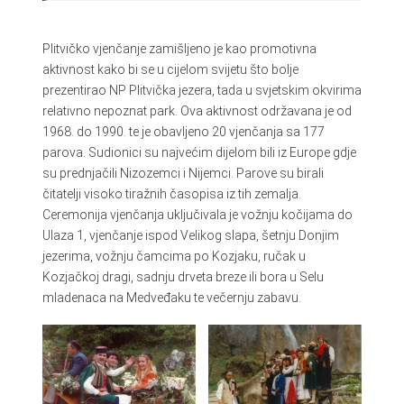
Plitvičko vjenčanje zamišljeno je kao promotivna
aktivnost kako bi se u cijelom svijetu što bolje
prezentirao NP Plitvička jezera, tada u svjetskim okvirima
relativno nepoznat park. Ova aktivnost održavana je od
1968. do 1990. te je obavljeno 20 vjenčanja sa 177
parova. Sudionici su najvećim dijelom bili iz Europe gdje
su prednjačili Nizozemci i Nijemci. Parove su birali
čitatelji visoko tiražnih časopisa iz tih zemalja.
Ceremonija vjenčanja uključivala je vožnju kočijama do
Ulaza 1, vjenčanje ispod Velikog slapa, šetnju Donjim
jezerima, vožnju čamcima po Kozjaku, ručak u
Kozjačkoj dragi, sadnju drveta breze ili bora u Selu
mladenaca na Medveđaku te večernju zabavu.