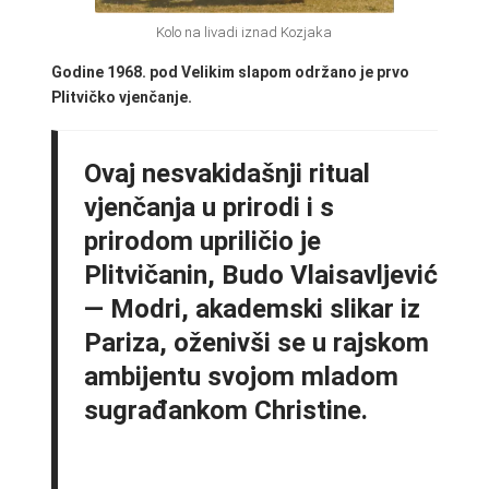
Kolo na livadi iznad Kozjaka
Godine 1968. pod Velikim slapom održano je prvo
Plitvičko vjenčanje.
Ovaj nesvakidašnji ritual
vjenčanja u prirodi i s
prirodom upriličio je
Plitvičanin, Budo Vlaisavljević
— Modri, akademski slikar iz
Pariza, oženivši se u rajskom
ambijentu svojom mladom
sugrađankom Christine.