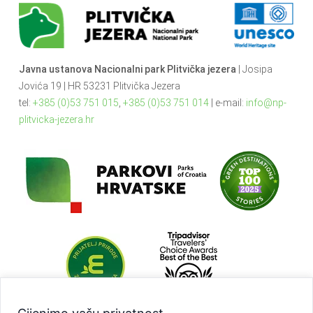
Javna ustanova Nacionalni park Plitvička jezera
| Josipa
Jovića 19 | HR 53231 Plitvička Jezera
tel:
+385 (0)53 751 015
,
+385 (0)53 751 014
| e-mail:
info@np-
plitvicka-jezera.hr