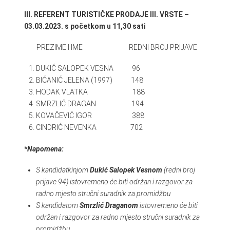
III. REFERENT TURISTIČKE PRODAJE III. VRSTE –
03.03.2023. s početkom u 11,30 sati
PREZIME I IME REDNI BROJ PRIJAVE
DUKIĆ SALOPEK VESNA 96
BIĆANIĆ JELENA (1997) 148
HODAK VLATKA 188
SMRZLIĆ DRAGAN 194
KOVAČEVIĆ IGOR 388
CINDRIĆ NEVENKA 702
*
Napomena:
S kandidatkinjom
Dukić Salopek Vesnom
(redni broj
prijave 94) istovremeno će biti održan i razgovor za
radno mjesto stručni suradnik za promidžbu
S kandidatom
Smrzlić Draganom
istovremeno će biti
održan i razgovor za radno mjesto stručni suradnik za
promidžbu