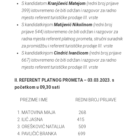
S kandidatom
Kranjčević Matejom
(redni broj prijave
399) istovremeno će biti održan i razgovor za radno
mjesto referent turističke prodaje III. vrste
S kandidatkinjom
Matijević Nikolinom
(redni broj
prijave 544) istovremeno će biti održan i razgovor za
radna mjesta referent platnog prometa, stručni suradnik
za promidžbu i referent turističke prodaje III. vrste
S kandidatkinjom
Cindrić Ivančicom
(redni broj prijave
667) istovremeno će biti održan i razgovor za radno
mjesto referent turističke prodaje III. vrste
II. REFERENT PLATNOG PROMETA – 03.03.2023. s
početkom u 09,30 sati
PREZIME I IME REDNI BROJ PRIJAVE
MATOVINA MAJA 268
ILIĆ JASNA 415
OREŠKOVIĆ NATALIJA 509
PAVLIČIĆ BRANKA 699