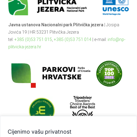
Javna ustanova Nacionalni park Plitvička jezera
| Josipa
Jovića 19 | HR 53231 Plitvička Jezera
tel:
+385 (0)53 751 015
,
+385 (0)53 751 014
| e-mail:
info@np-
plitvicka-jezera.hr
Cijenimo vašu privatnost