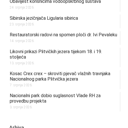
Obavijest korisnicima vodoopskrbnog sustava
24. srpnja 2026.
Sibirska jezičnjača Ligularia sibirica
23. srpnja 2026.
Restauratorski radovi na spomen ploči dr. Ivi Pevaleku
14. srpnja 2026.
Likovni prikazi Plitvičkih jezera tijekom 18. i 19.
stoljeća
13. srpnja 2026.
Kosac Crex crex – skroviti pjevač vlažnih travnjaka
Nacionalnog parka Plitvička jezera
7. srpnja 2026.
Nacionalni park dobio suglasnost Vlade RH za
provedbu projekta
3. srpnja 2026.
Arhiva