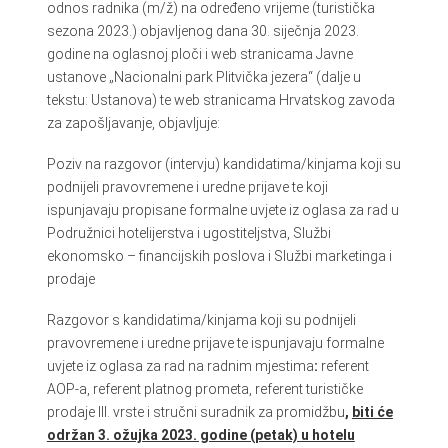
odnos radnika (m/ž) na određeno vrijeme (turistička
sezona 2023.) objavljenog dana 30. siječnja 2023.
godine na oglasnoj ploči i web stranicama Javne
ustanove „Nacionalni park Plitvička jezera“ (dalje u
tekstu: Ustanova) te web stranicama Hrvatskog zavoda
za zapošljavanje, objavljuje:
Poziv na razgovor (intervju) kandidatima/kinjama koji su
podnijeli pravovremene i uredne prijave te koji
ispunjavaju propisane formalne uvjete iz oglasa za rad u
Podružnici hotelijerstva i ugostiteljstva, Službi
ekonomsko – financijskih poslova i Službi marketinga i
prodaje
Razgovor s kandidatima/kinjama koji su podnijeli
pravovremene i uredne prijave te ispunjavaju formalne
uvjete iz oglasa za rad na radnim mjestima
:
referent
AOP-a, referent platnog prometa, referent turističke
prodaje III. vrste i stručni suradnik za promidžbu
,
biti će
održan 3. ožujka 2023. godine (petak) u hotelu