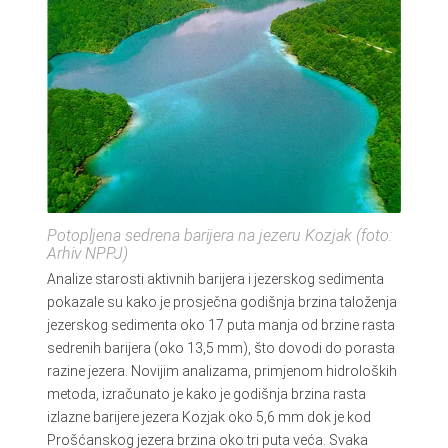
Potopljena sedrena barijera na jezeru Kozjak (foto:
Arhiv NPPJ)
Analize starosti aktivnih barijera i jezerskog sedimenta
pokazale su kako je prosječna godišnja brzina taloženja
jezerskog sedimenta oko 17 puta manja od brzine rasta
sedrenih barijera (oko 13,5 mm), što dovodi do porasta
razine jezera. Novijim analizama, primjenom hidroloških
metoda, izračunato je kako je godišnja brzina rasta
izlazne barijere jezera Kozjak oko 5,6 mm dok je kod
Prošćanskog jezera brzina oko tri puta veća. Svaka