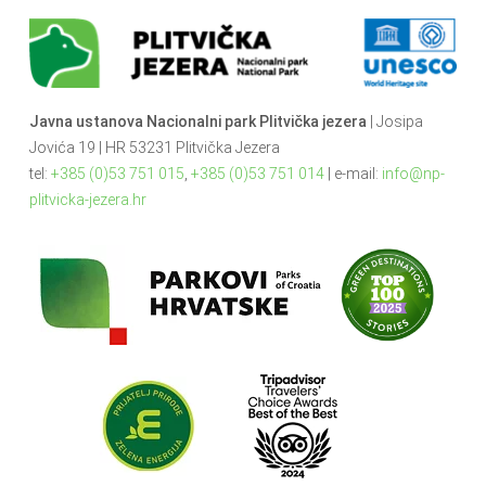
Javna ustanova Nacionalni park Plitvička jezera
| Josipa
Jovića 19 | HR 53231 Plitvička Jezera
tel:
+385 (0)53 751 015
,
+385 (0)53 751 014
| e-mail:
info@np-
plitvicka-jezera.hr