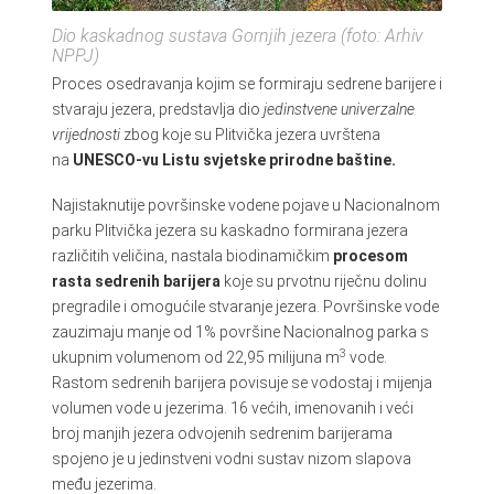
Dio kaskadnog sustava Gornjih jezera (foto: Arhiv
NPPJ)
Proces osedravanja kojim se formiraju sedrene barijere i
stvaraju jezera, predstavlja dio
jedinstvene univerzalne
vrijednosti
zbog koje su Plitvička jezera uvrštena
na
UNESCO-vu Listu svjetske prirodne baštine.
Najistaknutije površinske vodene pojave u Nacionalnom
parku Plitvička jezera su kaskadno formirana jezera
različitih veličina, nastala biodinamičkim
procesom
rasta sedrenih barijera
koje su prvotnu riječnu dolinu
pregradile i omogućile stvaranje jezera. Površinske vode
zauzimaju manje od 1% površine Nacionalnog parka s
3
ukupnim volumenom od 22,95 milijuna m
vode.
Rastom sedrenih barijera povisuje se vodostaj i mijenja
volumen vode u jezerima. 16 većih, imenovanih i veći
broj manjih jezera odvojenih sedrenim barijerama
spojeno je u jedinstveni vodni sustav nizom slapova
među jezerima.