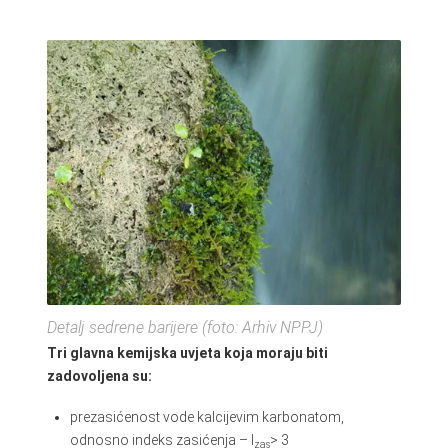
Detalj sedrene barijere (foto: Arhiv NPPJ)
Tri glavna kemijska uvjeta koja moraju biti
zadovoljena su:
prezasićenost vode kalcijevim karbonatom,
odnosno indeks zasićenja – I
> 3
zas