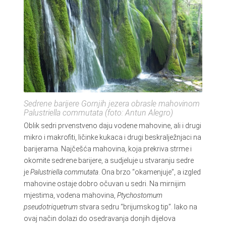
Sedrene barijere Gornjih jezera obrasle mahovinom
Palustriella commutata (foto: Antun Alegro)
Oblik sedri prvenstveno daju vodene mahovine, ali i drugi
mikro i makrofiti, ličinke kukaca i drugi beskralježnjaci na
barijerama. Najčešća mahovina, koja prekriva strme i
okomite sedrene barijere, a sudjeluje u stvaranju sedre
je
Palustriella commutata
. Ona brzo “okamenjuje”, a izgled
mahovine ostaje dobro očuvan u sedri. Na mirnijim
mjestima, vodena mahovina,
Ptychostomum
pseudotriquetrum
stvara sedru “brijumskog tip”. Iako na
ovaj način dolazi do osedravanja donjih dijelova