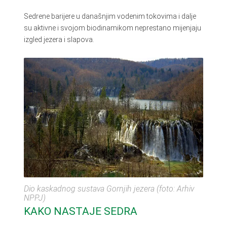
Sedrene barijere u današnjim vodenim tokovima i dalje
su aktivne i svojom biodinamikom neprestano mijenjaju
izgled jezera i slapova.
Dio kaskadnog sustava Gornjih jezera (foto: Arhiv
NPPJ)
KAKO NASTAJE SEDRA