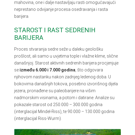
mahovina, one i dalje nastavljaju rasti omogućavajući
neprestano odvijanje procesa osedravanja i rasta
barijera.
STAROST I RAST SEDRENIH
BARIJERA
Proces stvaranja sedre seže u daleku geološku
prošlost, ali samo u uvjetima tople i vlažne klime, slične
današnjoj. Starost aktivnih sedrenih barijera procjenjuje
se
između 6.000 i 7.000 godina
, što odgovara
njihovom nastanku nakon zadnjeg ledenog doba. U
bokovima današnjih tokova, posebno izvorišnog dijela
jezera, pronađene su paleobarijere na višim
nadmorskim visinama, a potom i datirane. Analize su
pokazale starost od 250.000 – 300.000 godina
(interglacijal Mindel-Riss), te 90.000 – 130.000 godina
(interglacijal Riss-Wurm).