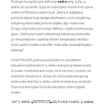
Postoje mnogobrojne definicije
sedre
(
eng.
tufa), a
jedna od općenitih, koja se uobičajeno koristi kod opisa
sedre na Plitvičkim jezerima je:
„Sedra je šupljikava,
porozna stijena koja nastaje taloženjem u vodi otopljenog
kalcijevog karbonata pomoću biljaka, algi i mahovina“
.
Druga, koja nešto preciznije definira i uvjete osedravanja,
glasi:
„Sedra je produkt istaloženog kalcijevog karbonata
pri temperaturnim uvjetima bliskim temperaturi okoliša i
često sadrži ostatke mikrofita i makrofita, beskralješnjaka i
bakterija“.
Vode Plitvičkih jezera prezasićene su otopljenim
kalcijevim karbonatom u obliku kalcijevog bikarbonata.
Iz ovako mineralizirane vode, na brzacima i osobito na
sedrenim barijerama, dolazi do izlučivanja kalcijevog
karbonata (kalcita) u obliku sitnih kristala koji se talože.
Osnovna kemijska formula taloženja sedre izgleda
ovako: