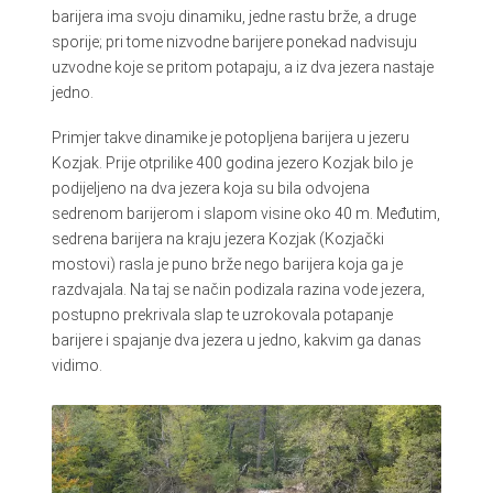
barijera ima svoju dinamiku, jedne rastu brže, a druge
sporije; pri tome nizvodne barijere ponekad nadvisuju
uzvodne koje se pritom potapaju, a iz dva jezera nastaje
jedno.
Primjer takve dinamike je potopljena barijera u jezeru
Kozjak. Prije otprilike 400 godina jezero Kozjak bilo je
podijeljeno na dva jezera koja su bila odvojena
sedrenom barijerom i slapom visine oko 40 m. Međutim,
sedrena barijera na kraju jezera Kozjak (Kozjački
mostovi) rasla je puno brže nego barijera koja ga je
razdvajala. Na taj se način podizala razina vode jezera,
postupno prekrivala slap te uzrokovala potapanje
barijere i spajanje dva jezera u jedno, kakvim ga danas
vidimo.