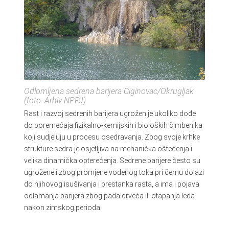
Odlomljena sedrena barijera Ciginovac/Okrugljak
(foto: Arhiv NPPJ)
Rast i razvoj sedrenih barijera ugrožen je ukoliko dođe
do poremećaja fizikalno-kemijskih i bioloških čimbenika
koji sudjeluju u procesu osedravanja. Zbog svoje krhke
strukture sedra je osjetljiva na mehanička oštećenja i
velika dinamička opterećenja. Sedrene barijere često su
ugrožene i zbog promjene vodenog toka pri čemu dolazi
do njihovog isušivanja i prestanka rasta, a ima i pojava
odlamanja barijera zbog pada drveća ili otapanja leda
nakon zimskog perioda.