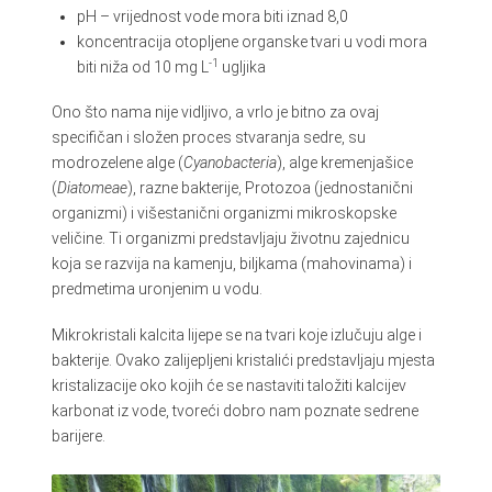
pH – vrijednost vode mora biti iznad 8,0
koncentracija otopljene organske tvari u vodi mora
-1
biti niža od 10 mg L
ugljika
Ono što nama nije vidljivo, a vrlo je bitno za ovaj
specifičan i složen proces stvaranja sedre, su
modrozelene alge (
Cyanobacteria
), alge kremenjašice
(
Diatomeae
), razne bakterije, Protozoa (jednostanični
organizmi) i višestanični organizmi mikroskopske
veličine. Ti organizmi predstavljaju životnu zajednicu
koja se razvija na kamenju, biljkama (mahovinama) i
predmetima uronjenim u vodu.
Mikrokristali kalcita lijepe se na tvari koje izlučuju alge i
bakterije. Ovako zalijepljeni kristalići predstavljaju mjesta
kristalizacije oko kojih će se nastaviti taložiti kalcijev
karbonat iz vode, tvoreći dobro nam poznate sedrene
barijere.