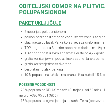
OBITELJSKI ODMOR NA PLITVIC
POLUPANSIONOM
PAKET UKLJUČUJE
2 noćenja s polupansionom
poklon dobrodošlice: boca vode i svježe voće u sobi n
ulaznice za obilazak Parka koje vrijede za cijelo vrijem
TOP pogodnost u Superior sobama s dodatnim ležajem: 
TOP pogodnost u svim sobama: 1 dijete do 4,99 godina 
gratis korištenje whirlpoola, finske saune i turske parne
gratis korištenje fitness dvorane
besplatan hotelski parking
10 % popusta na ručak u restoranu Lička kuća ili 15 % 
POSEBNE POGODNOSTI
-
20 % popusta na RELAX masažu (u trajanju od 60 min) u F
na broj +385 95 901 3866)
-
15 % popusta na cijene jahanja na ranču Terra (obavezna