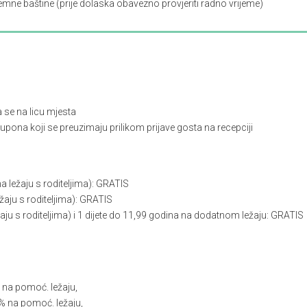
mne baštine (prije dolaska obavezno provjeriti radno vrijeme)
a se na licu mjesta
pona koji se preuzimaju prilikom prijave gosta na recepciji
a ležaju s roditeljima): GRATIS
ežaju s roditeljima): GRATIS
ežaju s roditeljima) i 1 dijete do 11,99 godina na dodatnom ležaju: GRATIS
 na pomoć. ležaju,
% na pomoć. ležaju,