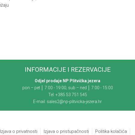
ežaju
INFORMACIJE I REZERVACIJE
Odjel prodaje NP Plitvička jezera
pon – pet │ 7:00 - 19:00; sub – ned │ 7:00 - 15:00
Tel: +385 53 751 545
E-mail:
sales2@np-plitvicka-jezera.hr
Izjava o privatnosti
Izjava o pristupačnosti
Politika kolačića