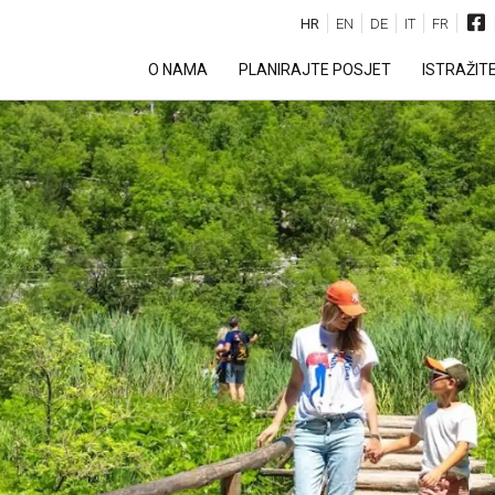
HR
EN
DE
IT
FR
O NAMA
PLANIRAJTE POSJET
ISTRAŽIT