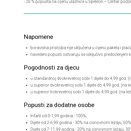
- 20 % popusta na cijenu ulaznice u Speleon – Centar podze
Napomene
boravišna pristojba nije uključena u cijenu paketa i plać
navedeni popusti ostvaruju se isključivo predočenjem ku
Pogodnosti za djecu
u standardnoj dvokrevetnoj sobi 1 dijete do 4,99 god. (n
u superior dvokrevetnoj sobi 1 dijete do 4,99 god. (na l
u superior trokrevetnoj sobi 1 dijete do 4,99 god. (na l
Popusti za dodatne osobe
Infant od 0-1,99 godina - 100%,
Dijete od 2-6,99 godina - 30% na osnovnom ležaju, 50%
Dijete od 7-11,99 godina - 20% na osnovnom ležaju, 30