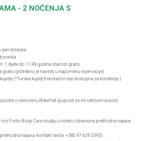
AMA - 2 NOĆENJA S
a dan dolaska
e boravka
1 dijete do 11,99 godina starosti gratis
gratis (potrebno je navesti u napomenu rezervacije)
 kupelji (*Turska kupelj trenutačno nije dostupna za korištenje.)
popusta u restoranu Waterfall (popusti se ne odnose na piće)
ors Fortis Body Care studiju u hotelu (obavezna prethodna najava
 prethodna najava, kontakt ranča: +385 97 629 3343)