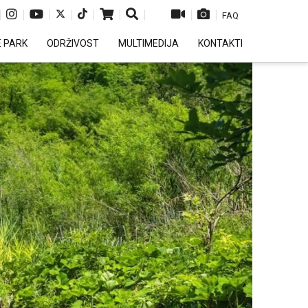
|
|
|
|
|
|
|
|
|
FAQ
E PARK
ODRŽIVOST
MULTIMEDIJA
KONTAKTI