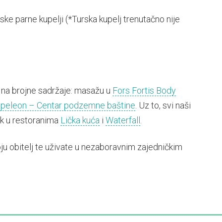
rske parne kupelji (*Turska kupelj trenutačno nije
na brojne sadržaje: masažu u
Fors Fortis Body
peleon – Centar podzemne baštine
. Uz to, svi naši
k u restoranima
Lička kuća
i
Waterfall
.
ju obitelj te uživate u nezaboravnim zajedničkim