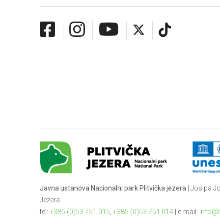
Javna ustanova Nacionalni park Plitvička jezera
| Josipa Jo
Jezera
tel:
+385 (0)53 751 015
,
+385 (0)53 751 014
| e-mail:
info@n