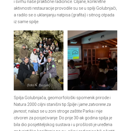
i svrhu naše praktične radionice. Ciljane, konkretne
aktivnosti restauracije provodile su se u spilji Golubnjači,
a radilo se o uklanjanju natpisa (grafita) i sitnog otpada
iz same spilje.
(foto N. Buzjak)
Spilja Golubnjača, geomorfološki spomenik prirode i
Natura 2000 ciljni stanišni tip
Spilje i jame zatvorene za
javnost
, nalazi se u zoni stroge zaštite Parka i nije
otvoren za posjećivanje. Do prije 30-ak godina spilja je
bila dio posjetiteljskog sustava i u prošlosti je uređena