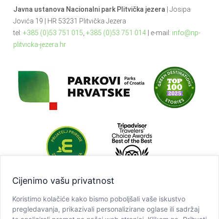
Javna ustanova Nacionalni park Plitvička jezera
| Josipa
Jovića 19 | HR 53231 Plitvička Jezera
tel:
+385 (0)53 751 015
,
+385 (0)53 751 014
| e-mail:
info@np-
plitvicka-jezera.hr
Cijenimo vašu privatnost
Koristimo kolačiće kako bismo poboljšali vaše iskustvo
pregledavanja, prikazivali personalizirane oglase ili sadržaj