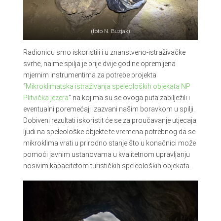
(foto N. Buzjak)
Radionicu smo iskoristili i u znanstveno-istraživačke
svrhe, naime spilja je prije dvije godine opremljena
mjernim instrumentima za potrebe projekta
“
Mikroklimatska istraživanja speleoloških objekata NP
Plitvička jezera
” na kojima su se ovoga puta zabilježili i
eventualni poremećaji izazvani našim boravkom u spilji.
Dobiveni rezultati iskoristit će se za proučavanje utjecaja
ljudi na speleološke objekte te vremena potrebnog da se
mikroklima vrati u prirodno stanje što u konačnici može
pomoći javnim ustanovama u kvalitetnom upravljanju
nosivim kapacitetom turističkih speleoloških objekata.