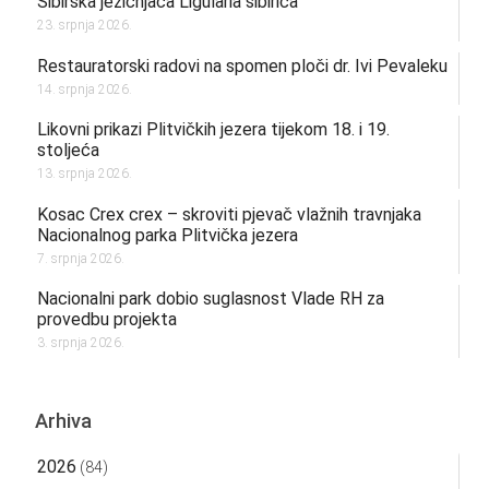
Sibirska jezičnjača Ligularia sibirica
23. srpnja 2026.
Restauratorski radovi na spomen ploči dr. Ivi Pevaleku
14. srpnja 2026.
Likovni prikazi Plitvičkih jezera tijekom 18. i 19.
stoljeća
13. srpnja 2026.
Kosac Crex crex – skroviti pjevač vlažnih travnjaka
Nacionalnog parka Plitvička jezera
7. srpnja 2026.
Nacionalni park dobio suglasnost Vlade RH za
provedbu projekta
3. srpnja 2026.
Arhiva
2026
(84)