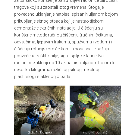
za turističko korištenje pa su ciljevi radionice bili očistiti
tragove koji su zaostali iz tog vremena. Stoga je
provedeno uklanjanje natpisa ispisanih uljanom bojom i
prikupljanje sitnog otpada koji je nastao tijekom
demontaže električnih instalacija. U čišćenju su
korištene metode ručnog čišćenja (ručnim četkama,
odvijačima, ljepljivim trakama, spužvama i vodom) i
čišćenja rotacijskom četkom, a posebna je pažnja
posvećena zaštiti spilje, siga i spiljske faune. Na
radionici je uklonjeno 10-ak natpisa uljanom bojom te
nekoliko kilograma različitog sitnog metalnog,
plastičnog i staklenog otpada.
(foto N. Buzjak)
(foto N. Buzjak)