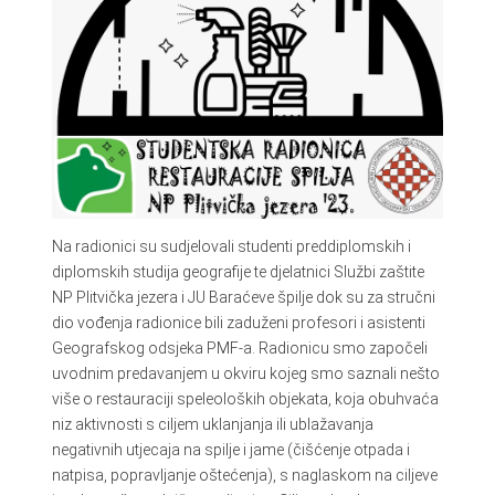
Na radionici su sudjelovali studenti preddiplomskih i
diplomskih studija geografije te djelatnici Službi zaštite
NP Plitvička jezera i JU Baraćeve špilje dok su za stručni
dio vođenja radionice bili zaduženi profesori i asistenti
Geografskog odsjeka PMF-a. Radionicu smo započeli
uvodnim predavanjem u okviru kojeg smo saznali nešto
više o restauraciji speleoloških objekata, koja obuhvaća
niz aktivnosti s ciljem uklanjanja ili ublažavanja
negativnih utjecaja na spilje i jame (čišćenje otpada i
natpisa, popravljanje oštećenja), s naglaskom na ciljeve