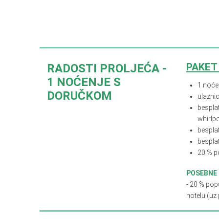
PAKET
RADOSTI PROLJEĆA -
1 NOĆENJE S
1 noće
DORUČKOM
ulaznic
besplat
whirlpo
bespla
bespla
20 % p
POSEBNE
- 20 % pop
hotelu (uz