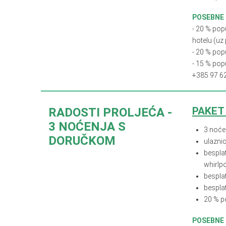
POSEBNE
- 20 % pop
hotelu (uz
- 20 % pop
- 15
%
popu
+385 97 6
PAKET
RADOSTI PROLJEĆA -
3 NOĆENJA S
3 noće
DORUČKOM
ulaznic
besplat
whirlpo
bespla
bespla
20 % p
POSEBNE