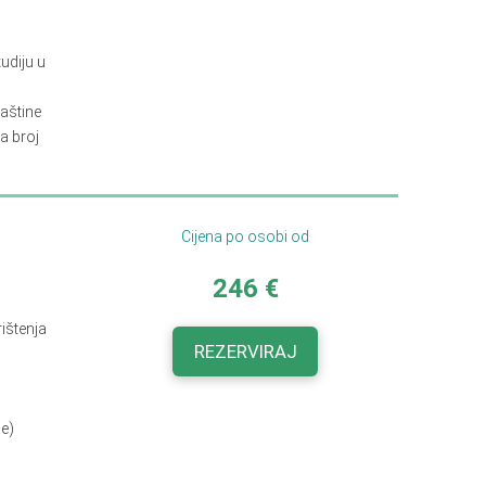
udiju u
baštine
a broj
Cijena po osobi od
246 €
rištenja
REZERVIRAJ
će)