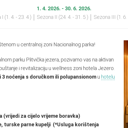
1. 4. 2026. - 30. 6. 2026.
 (1. 4. - 23. 4.) │ Sezona II (24. 4. - 31. 5.) │ Sezona III (1. 6. 
eštenom u centralnoj zoni Nacionalnog parka!
lnom parku Plitvička jezera, pozivamo vas na aktivan
štanje i revitalizaciju u wellness zoni hotela Jezero.
ili 3 noćenja s doručkom ili polupansionom
u
hotelu
 (vrijedi za cijelo vrijeme boravka)
e, turske parne kupelji (*Usluga korištenja