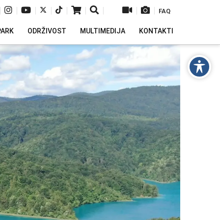
|
|
|
|
|
|
|
|
|
FAQ
PARK
ODRŽIVOST
MULTIMEDIJA
KONTAKTI