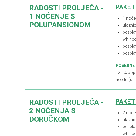
PAKET
RADOSTI PROLJEĆA -
1 NOĆENJE S
1 noće
POLUPANSIONOM
ulaznic
besplat
whirlpo
bespla
bespla
POSEBNE
- 20 % pop
hotelu (uz
PAKET
RADOSTI PROLJEĆA -
2 NOĆENJA S
2 noće
DORUČKOM
ulaznic
besplat
whirlpo