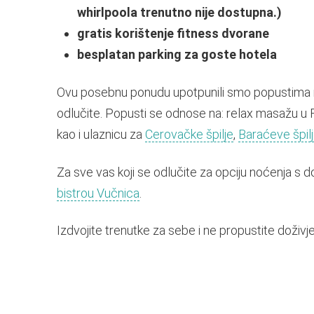
whirlpoola trenutno nije dostupna.)
gratis korištenje fitness dvorane
besplatan parking za goste hotela
Ovu posebnu ponudu upotpunili smo popustima na
odlučite. Popusti se odnose na: relax masažu u F
kao i ulaznicu za
Cerovačke špilje
,
Baraćeve špil
Za sve vas koji se odlučite za opciju noćenja s
bistrou Vučnica
.
Izdvojite trenutke za sebe i ne propustite doživje