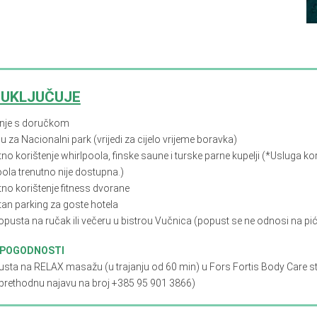
 UKLJUČUJE
nje s doručkom
u za Nacionalni park (vrijedi za cijelo vrijeme boravka)
no korištenje whirlpoola, finske saune i turske parne kupelji (*Usluga ko
ola trenutno nije dostupna.)
tno korištenje fitness dvorane
tan parking za goste hotela
opusta na ručak ili večeru u bistrou Vučnica (popust se ne odnosi na pi
 POGODNOSTI
usta na RELAX masažu (u trajanju od 60 min) u Fors Fortis Body Care st
 prethodnu najavu na broj +385 95 901 3866)