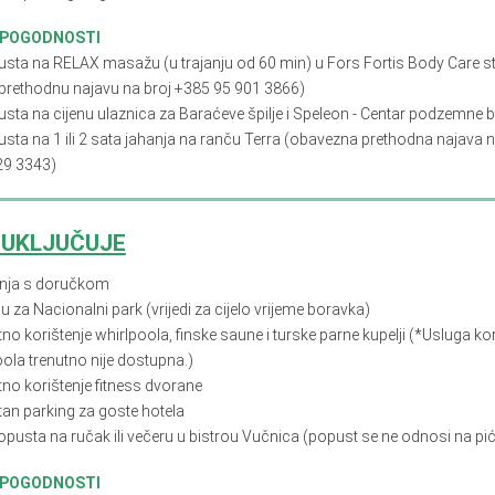
 POGODNOSTI
usta na RELAX masažu (u trajanju od 60 min) u Fors Fortis Body Care st
 prethodnu najavu na broj +385 95 901 3866)
usta na cijenu ulaznica za Baraćeve špilje i Speleon - Centar podzemne 
sta na 1 ili 2 sata jahanja na ranču Terra (obavezna prethodna najava n
29 3343)
 UKLJUČUJE
nja s doručkom
u za Nacionalni park (vrijedi za cijelo vrijeme boravka)
no korištenje whirlpoola, finske saune i turske parne kupelji (*Usluga ko
ola trenutno nije dostupna.)
tno korištenje fitness dvorane
tan parking za goste hotela
opusta na ručak ili večeru u bistrou Vučnica (popust se ne odnosi na pi
 POGODNOSTI