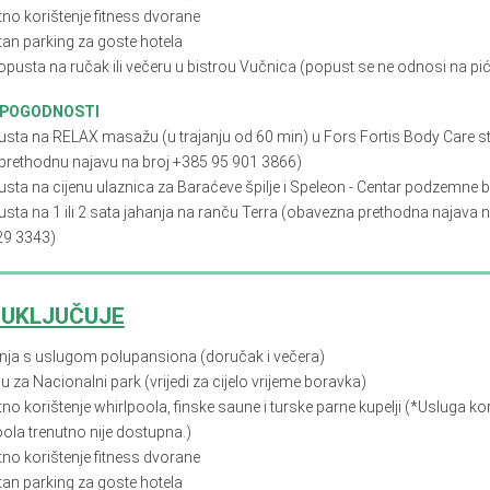
tno korištenje fitness dvorane
tan parking za goste hotela
opusta na ručak ili večeru u bistrou Vučnica (popust se ne odnosi na pi
 POGODNOSTI
usta na RELAX masažu (u trajanju od 60 min) u Fors Fortis Body Care st
 prethodnu najavu na broj +385 95 901 3866)
usta na cijenu ulaznica za Baraćeve špilje i Speleon - Centar podzemne 
sta na 1 ili 2 sata jahanja na ranču Terra (obavezna prethodna najava n
29 3343)
 UKLJUČUJE
nja s
uslugom polupansiona (doručak i večera)
u za Nacionalni park (vrijedi za cijelo vrijeme boravka)
no korištenje whirlpoola, finske saune i turske parne kupelji (*Usluga ko
ola trenutno nije dostupna.)
tno korištenje fitness dvorane
tan parking za goste hotela