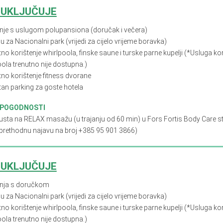
 UKLJUČUJE
nje s
uslugom polupansiona (doručak i večera)
u za Nacionalni park (vrijedi za cijelo vrijeme boravka)
no korištenje whirlpoola, finske saune i turske parne kupelji (*Usluga ko
ola trenutno nije dostupna.)
tno korištenje fitness dvorane
tan parking za goste hotela
 POGODNOSTI
usta na RELAX masažu (u trajanju od 60 min) u Fors Fortis Body Care st
 prethodnu najavu na broj +385 95 901 3866)
 UKLJUČUJE
nja s doručkom
u za Nacionalni park (vrijedi za cijelo vrijeme boravka)
no korištenje whirlpoola, finske saune i turske parne kupelji (*Usluga ko
ola trenutno nije dostupna.)