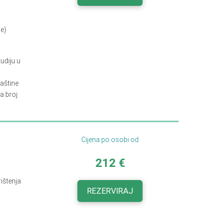
će)
udiju u
baštine
a broj
Cijena po osobi od
212 €
rištenja
REZERVIRAJ