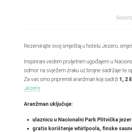
Sezona I
Rezervirajte svoj smještaj u hotelu Jezero, smj
Inspirirani vedrim proljetnim ugođajem u Naciona
odmor na svježem zraku uz brojne sadržaje te opu
Za vas smo pripremili aranžman koji sadrži
1, 2 
Jezero
.
Aranžman uključuje:
ulaznicu u Nacionalni Park Plitvička jezera
gratis korištenje whirlpoola, finske saun