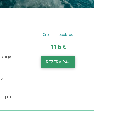
Cijena po osobi od
116 €
rištenja
REZERVIRAJ
će)
udiju u