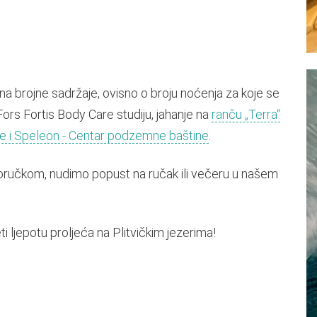
 brojne sadržaje, ovisno o broju noćenja za koje se
ors Fortis Body Care studiju, jahanje na
ranču „Terra“
je i Speleon - Centar podzemne baštine
.
 doručkom, nudimo popust na ručak ili večeru u našem
ti ljepotu proljeća na Plitvičkim jezerima!