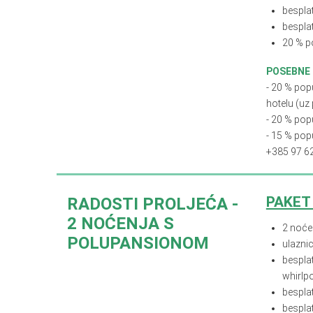
bespla
bespla
20 % p
POSEBNE
- 20 % pop
hotelu (uz
- 20 % pop
- 15
%
popu
+385 97 6
PAKET
RADOSTI PROLJEĆA -
2 NOĆENJA S
2 noće
POLUPANSIONOM
ulaznic
besplat
whirlpo
bespla
bespla