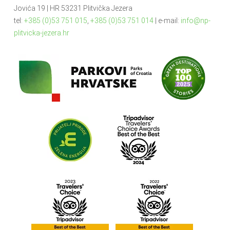
Jovića 19 | HR 53231 Plitvička Jezera
tel:
+385 (0)53 751 015
,
+385 (0)53 751 014
| e-mail:
info@np-
plitvicka-jezera.hr