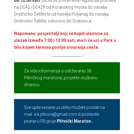
do 12:00 sati
, uvodi se privremena regulacija prometa
na DC42 i DC429 od Koranskog mosta do naselja
Drežničko Selište te od naselja Poljanag do naselja
Drežničko Selište, odnosno do Grabovca.
Napomena: posjetitelji koji su kupili ulaznice za
ulazak između 7:00 i 12:00 sati, moći će ući u Park u
bilo kojem terminu poslije otvaranja ceste.
Za više informacija o održavanju 36.
Plitvičkog maratona, posjetite službenu
stranicu.
Sve upite vezane uz utrku možete poslati na
mail: a.k.plitvice@gmail.com ili postavite
pitanje u FB grupi
Pli
tvički Maraton.