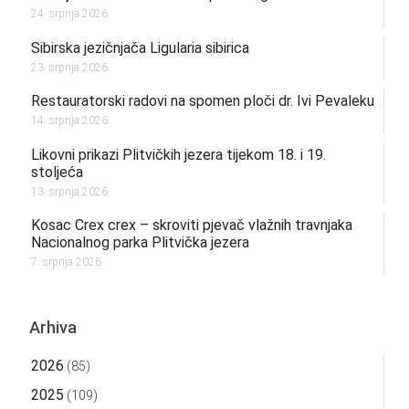
24. srpnja 2026.
Sibirska jezičnjača Ligularia sibirica
23. srpnja 2026.
Restauratorski radovi na spomen ploči dr. Ivi Pevaleku
14. srpnja 2026.
Likovni prikazi Plitvičkih jezera tijekom 18. i 19.
stoljeća
13. srpnja 2026.
Kosac Crex crex – skroviti pjevač vlažnih travnjaka
Nacionalnog parka Plitvička jezera
7. srpnja 2026.
Arhiva
2026
(85)
2025
(109)