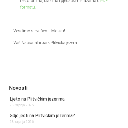
restoranima, ulazima i pješačkim stazama u
PDF
formatu
.
Veselimo se vašem dolasku!
Vaš Nacionalni park Plitvička jezera
Novosti
Ljeto na Plitvičkim jezerima
28. srpnja 2026.
Gdje jesti na Plitvičkim jezerima?
28. srpnja 2026.