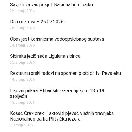
Savjeti za vaš posjet Nacionalnom parku
28. srpnja 2026.
Dan cretova – 26.07.2026.
26. srpnja 2026.
Obavijest korisnicima vodoopskrbnog sustava
24. srpnja 2026.
Sibirska jezičnjača Ligularia sibirica
23. srpnja 2026.
Restauratorski radovi na spomen ploči dr. Ivi Pevaleku
14. srpnja 2026.
Likovni prikazi Plitvičkih jezera tijekom 18. i 19.
stoljeća
13. srpnja 2026.
Kosac Crex crex – skroviti pjevač vlažnih travnjaka
Nacionalnog parka Plitvička jezera
7. srpnja 2026.