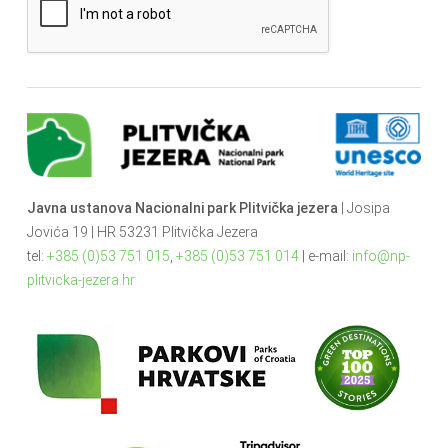
Javna ustanova Nacionalni park Plitvička jezera
| Josipa
Jovića 19 | HR 53231 Plitvička Jezera
tel:
+385 (0)53 751 015
,
+385 (0)53 751 014
| e-mail:
info@np-
plitvicka-jezera.hr