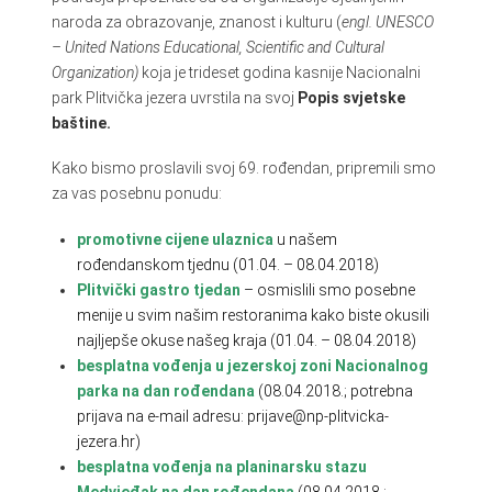
naroda za obrazovanje, znanost i kulturu (
engl. UNESCO
– United Nations Educational, Scientific and Cultural
Organization)
koja je trideset godina kasnije Nacionalni
park Plitvička jezera uvrstila na svoj
Popis svjetske
baštine.
Kako bismo proslavili svoj 69. rođendan, pripremili smo
za vas posebnu ponudu:
promotivne cijene
ulaznica
u našem
rođendanskom tjednu (01.04. – 08.04.2018)
Plitvički gastro tjedan
– osmislili smo posebne
menije u svim našim restoranima kako biste okusili
najljepše okuse našeg kraja (01.04. – 08.04.2018)
besplatna vođenja u jezerskoj zoni Nacionalnog
parka na dan rođendana
(08.04.2018.; potrebna
prijava na e-mail adresu: prijave@np-plitvicka-
jezera.hr)
besplatna vođenja na planinarsku stazu
Medvjeđak
na dan rođendana
(08.04.2018.;