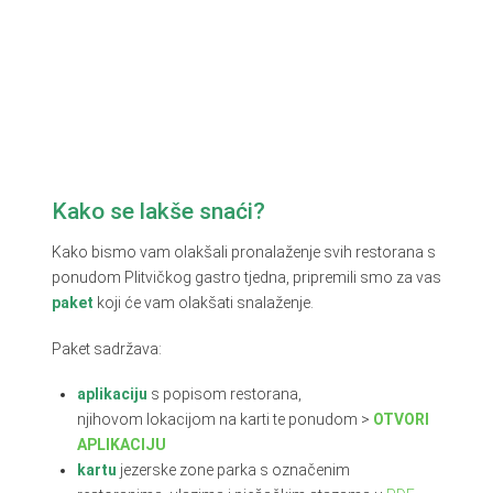
Kako se lakše snaći?
Kako bismo vam olakšali pronalaženje svih restorana s
ponudom Plitvičkog gastro tjedna, pripremili smo za vas
paket
koji će vam olakšati snalaženje.
Paket sadržava:
aplikaciju
s popisom restorana,
njihovom lokacijom na karti te ponudom >
OTVORI
APLIKACIJU
kartu
jezerske zone parka s označenim