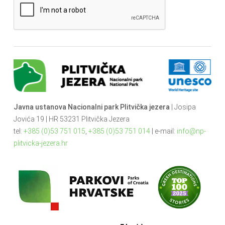
Javna ustanova Nacionalni park Plitvička jezera
| Josipa
Jovića 19 | HR 53231 Plitvička Jezera
tel:
+385 (0)53 751 015
,
+385 (0)53 751 014
| e-mail:
info@np-
plitvicka-jezera.hr