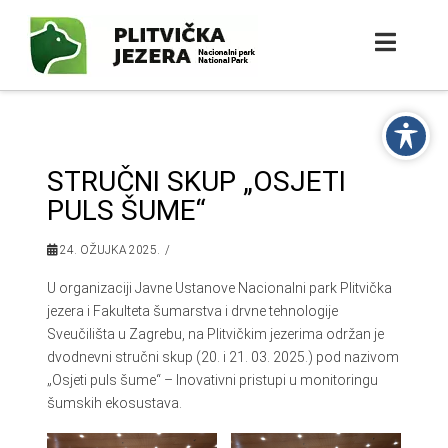
STRUČNI SKUP „OSJETI
PULS ŠUME“
24. OŽUJKA 2025.
U organizaciji Javne Ustanove Nacionalni park Plitvička
jezera i Fakulteta šumarstva i drvne tehnologije
Sveučilišta u Zagrebu, na Plitvičkim jezerima održan je
dvodnevni stručni skup (20. i 21. 03. 2025.) pod nazivom
„Osjeti puls šume“ – Inovativni pristupi u monitoringu
šumskih ekosustava.