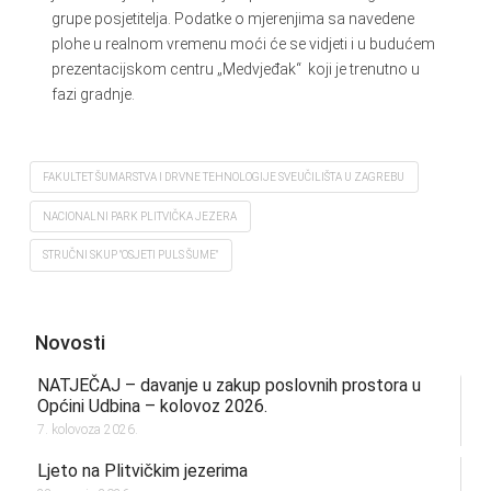
grupe posjetitelja. Podatke o mjerenjima sa navedene
plohe u realnom vremenu moći će se vidjeti i u budućem
prezentacijskom centru „Medvjeđak“ koji je trenutno u
fazi gradnje.
FAKULTET ŠUMARSTVA I DRVNE TEHNOLOGIJE SVEUČILIŠTA U ZAGREBU
NACIONALNI PARK PLITVIČKA JEZERA
STRUČNI SKUP "OSJETI PULS ŠUME"
Novosti
NATJEČAJ – davanje u zakup poslovnih prostora u
Općini Udbina – kolovoz 2026.
7. kolovoza 2026.
Ljeto na Plitvičkim jezerima