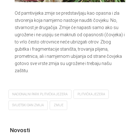
Od pamtivijeka zmije se predstavljaju kao opasna i zla
stvorenja koja namjerno nastoje nauditi čovjeku. No,
stvarnost je drugačija. Zmije će napasti samo ako su
ugrožene i ne uspiju se maknuti od opasnosti (čovjeka) i
to vrlo često otrovnice neće ubrizgati otrov. Zbog
gubitka i fragmentacije staništa, trovanja plijena,
prometnica, ali i namjernom ubijanja od strane čovjeka
gotovo sve vrste zmija su ugrožene i trebaju našu
zaštitu.
NACIONALNI PARK PLITVIČKA JEZERA
PLITVIČKA JEZERA
SVIJETSKI DAN ZMIJA
ZMIJE
Novosti