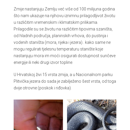
Zmije nastanjuju Zemlju već više od 100 milijuna godina
što nam ukazuje na njihovu iznimnu prilagodljivot životu
u različitim vremenskim i klimatskim prilikama.
Prilagodile su se životu na različitim tipovima szaništa,
od hladnih područja, planinskih vrhova, do pustinja i
vodenih staništa (mora, rijeka i jezera).. kako same ne
mogu regulirati tjelesnu temperaturu stanište koje
nastanjuju mora im moći osigurati dostupnost sunčeve
energije ili neki drugi izvor topline.
U Hrvatskoj živi 15 vrsta zmija, a u Nacionalnom parku
Plitvička jezera do sada je zabilježeno šest vrsta, od toga
dvije otrovne (poskok i riđovka).