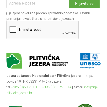
Dajem privolu na pohranu privatnih podataka u svrhu
primanja newslettera s np-plitvicka-jezera.hr
Javna ustanova Nacionalni park Plitvička jezera
| Josipa
Jovića 19 | HR 53231 Plitvička Jezera
tel:
+385 (0)53 751 015
,
+385 (0)53 751 014
| e-mail:
info@np-
plitvicka-jezera.hr