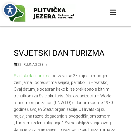
SVJETSKI DAN TURIZMA
22. RUJNA 2023.
Svjetski dan turizma
održava se 27. rujna u mnogim
zemljama i odredištima svijeta, pa tako i u Hrvatskoj.
Ovaj datum je odabran kako bi se preklapao s bitnim
trenutkom za Svjetsku turističku organizaciju – World
tourism organization (UNWTO) s danom kada je 1970.
godine usvojen Statut organizacije. U Hrvatskoj su
najavljena razna događanja s ovogodišnjom temom
„Turizam i zelena ulaganja“. Svrha obilježavanja ovog
dana je razvijanje svijesti o važnosti koju turizam ima za