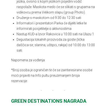
jezika, ovisno s kojim jezikom pojedini vodič
raspolaže. Maskota medo će se slikati s grupama na
vidikovcu prema Velikom slapu (group Photo).
Druženje s maskotom od 9:30 do 12:30 sati
Informatori i prezentatori Parka će dijeliti letke te
informirati posjetitelje o aktivnostima
Nastup KUD-a Izvor Rakovica u 10:00 sati na Ulazu 1
Degustacija lokalnih proizvoda za goste (lička
daščica-sir, slanina, uštipci, rakija) od 10:00 do 13:00
sati.
Napomena za vođenja:
*Broj osoba je ograničen te će se zainteresirane osobe
moći prijaviti na Info pultu preuzimanjem broja
rezervacije.
GREEN DESTINATIONS NAGRADA