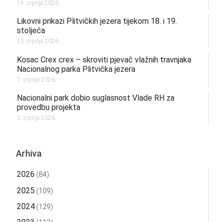
14. srpnja 2026.
Likovni prikazi Plitvičkih jezera tijekom 18. i 19.
stoljeća
13. srpnja 2026.
Kosac Crex crex – skroviti pjevač vlažnih travnjaka
Nacionalnog parka Plitvička jezera
7. srpnja 2026.
Nacionalni park dobio suglasnost Vlade RH za
provedbu projekta
3. srpnja 2026.
Arhiva
2026
(84)
2025
(109)
2024
(129)