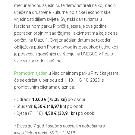
međunarodnu zajednicu te demonstrirati na koji način
utječe na društvene, kulturne, političke i ekonomske
vrijednosti diljem svijeta. Svjetski dan turizma u
Nacionalnom parku Plitvička jezera je ove godine
popraćen brojnim sadržajima i aktivnostima koje će se
održati na Ulazu 1. Ovaj značajan datum se također
obilježava putem Promotivnog listopadskog tjedna koji
je posvećen godišnjici uvrštenja na UNESCO-v Popis
svjetske prirodne baštine.
Promotivni tjedan
u Nacionalnom parku Plitvička jezera
će se održati u periodu od 1. 10. – 8. 10. 2023. s
promotivnim cijenama ulaznica:
• Odrasli:
10,00 € (75,35 kn)
po osobi
• Studenti:
6,50 € (48,97 kn)
po osobi
• Djeca (7 – 18):
4,50 € (33,91 kn)
po osobi
* Djeca do 7 god. i osobe s posebnim potrebama s
invaliditetom preko 50 % – GRATIS