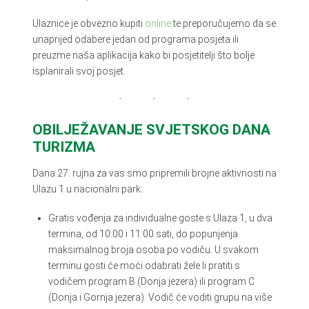
Ulaznice je obvezno kupiti
online
te preporučujemo da se
unaprijed odabere jedan od programa posjeta ili
preuzme naša aplikacija kako bi posjetitelji što bolje
isplanirali svoj posjet.
OBILJEŽAVANJE SVJETSKOG DANA
TURIZMA
Dana 27. rujna za vas smo pripremili brojne aktivnosti na
Ulazu 1 u nacionalni park:
Gratis vođenja za individualne goste s Ulaza 1, u dva
termina, od 10:00 i 11:00 sati, do popunjenja
maksimalnog broja osoba po vodiču. U svakom
terminu gosti će moći odabrati žele li pratiti s
vodičem program B (Donja jezera) ili program C
(Donja i Gornja jezera). Vodič će voditi grupu na više