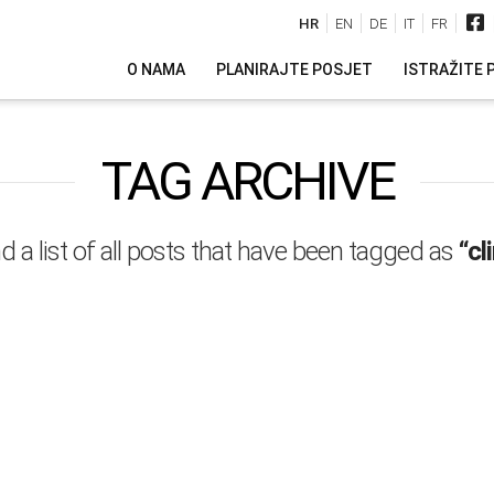
HR
EN
DE
IT
FR
O NAMA
PLANIRAJTE POSJET
ISTRAŽITE 
TAG ARCHIVE
nd a list of all posts that have been tagged as
“cl