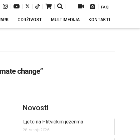
|
|
|
|
|
|
|
|
|
FAQ
PARK
ODRŽIVOST
MULTIMEDIJA
KONTAKTI
imate change”
Novosti
Ljeto na Plitvičkim jezerima
28. srpnja 2026.