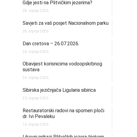
Gdje jesti na Plitvičkim jezerima?
28. srpnja 2026.
Savjeti za vaš posjet Nacionalnom parku
28. srpnja 2026.
Dan cretova – 26.07.2026.
26. srpnja 2026.
Obavijest korisnicima vodoopskrbnog
sustava
24. srpnja 2026.
Sibirska jezičnjača Ligularia sibirica
23. srpnja 2026.
Restauratorski radovi na spomen ploči
dr. Ivi Pevaleku
14. srpnja 2026.
Likovni prikazi Plitvičkih jezera tijekom