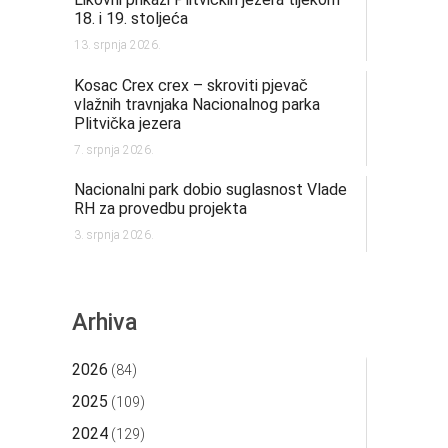
18. i 19. stoljeća
13. srpnja 2026.
Kosac Crex crex – skroviti pjevač
vlažnih travnjaka Nacionalnog parka
Plitvička jezera
7. srpnja 2026.
Nacionalni park dobio suglasnost Vlade
RH za provedbu projekta
3. srpnja 2026.
Arhiva
2026
(84)
2025
(109)
2024
(129)