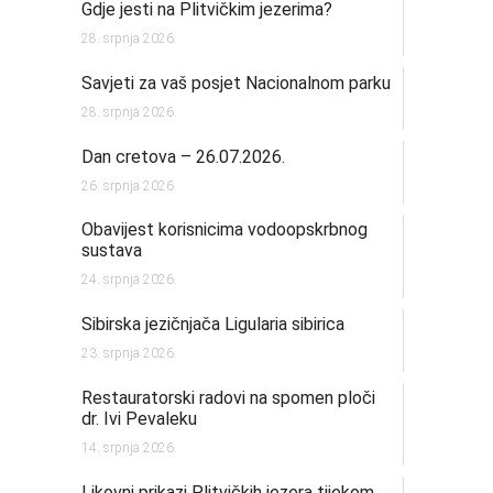
Gdje jesti na Plitvičkim jezerima?
28. srpnja 2026.
Savjeti za vaš posjet Nacionalnom parku
28. srpnja 2026.
Dan cretova – 26.07.2026.
26. srpnja 2026.
Obavijest korisnicima vodoopskrbnog
sustava
24. srpnja 2026.
Sibirska jezičnjača Ligularia sibirica
23. srpnja 2026.
Restauratorski radovi na spomen ploči
dr. Ivi Pevaleku
14. srpnja 2026.
Likovni prikazi Plitvičkih jezera tijekom