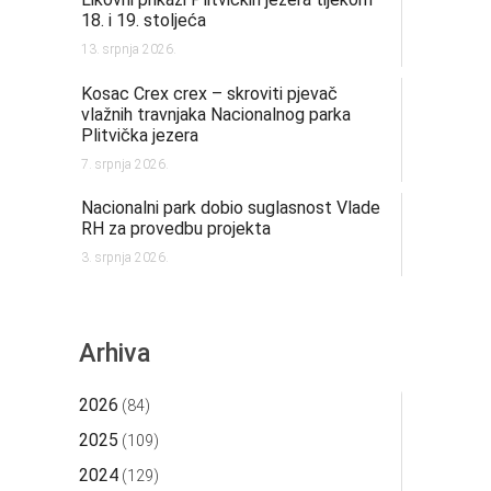
18. i 19. stoljeća
13. srpnja 2026.
Kosac Crex crex – skroviti pjevač
vlažnih travnjaka Nacionalnog parka
Plitvička jezera
7. srpnja 2026.
Nacionalni park dobio suglasnost Vlade
RH za provedbu projekta
3. srpnja 2026.
Arhiva
2026
(84)
2025
(109)
2024
(129)