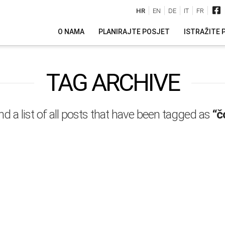
HR
EN
DE
IT
FR
O NAMA
PLANIRAJTE POSJET
ISTRAŽITE 
TAG ARCHIVE
ind a list of all posts that have been tagged as
“č