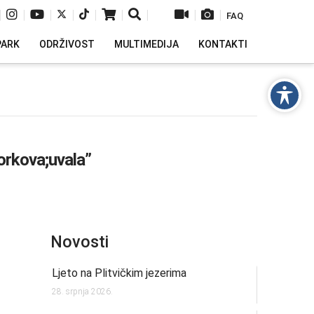
|
|
|
|
|
|
|
|
|
FAQ
PARK
ODRŽIVOST
MULTIMEDIJA
KONTAKTI
orkova;uvala”
Novosti
Ljeto na Plitvičkim jezerima
28. srpnja 2026.