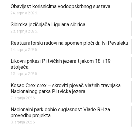
Obavijest korisnicima vodoopskrbnog sustava
24. srpnja 2026.
Sibirska jezičnjača Ligularia sibirica
23. srpnja 2026.
Restauratorski radovi na spomen ploči dr. Ivi Pevaleku
14. srpnja 2026.
Likovni prikazi Plitvičkih jezera tijekom 18. i 19.
stoljeća
13. srpnja 2026.
Kosac Crex crex – skroviti pjevač vlažnih travnjaka
Nacionalnog parka Plitvička jezera
7. srpnja 2026.
Nacionalni park dobio suglasnost Vlade RH za
provedbu projekta
3. srpnja 2026.