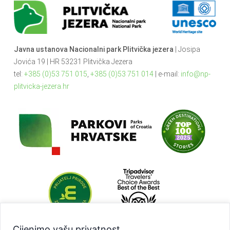
Javna ustanova Nacionalni park Plitvička jezera
| Josipa
Jovića 19 | HR 53231 Plitvička Jezera
tel:
+385 (0)53 751 015
,
+385 (0)53 751 014
| e-mail:
info@np-
plitvicka-jezera.hr
Cijenimo vašu privatnost