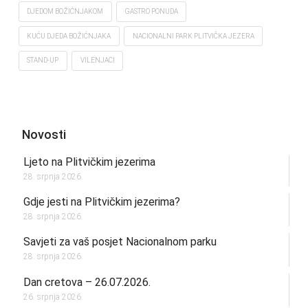
DJEDOM BOŽIĆNJAKOM
GASTRO PONUDA
KUĆU DJEDA BOŽIĆNJAKA
NACIONALNI PARK PLITVIČKA JEZERA
STAND-UP
VILENJACI
Novosti
Ljeto na Plitvičkim jezerima
28. srpnja 2026.
Gdje jesti na Plitvičkim jezerima?
28. srpnja 2026.
Savjeti za vaš posjet Nacionalnom parku
28. srpnja 2026.
Dan cretova – 26.07.2026.
26. srpnja 2026.