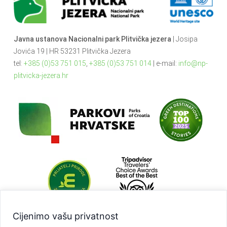
Javna ustanova Nacionalni park Plitvička jezera
| Josipa
Jovića 19 | HR 53231 Plitvička Jezera
tel:
+385 (0)53 751 015
,
+385 (0)53 751 014
| e-mail:
info@np-
plitvicka-jezera.hr
Cijenimo vašu privatnost