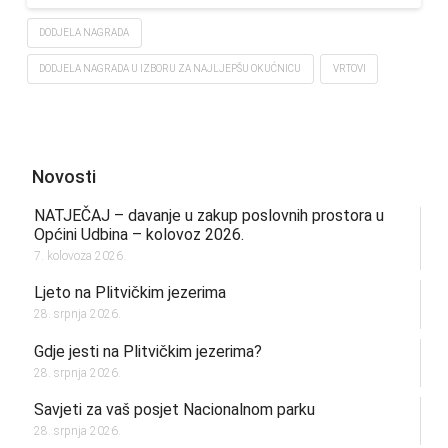
DODJELA NAGRADA
DODJELA NAGRADA U IZBORU ZA NAJLJEPŠU OKUĆNICU
VRTOVI
Novosti
NATJEČAJ – davanje u zakup poslovnih prostora u
Općini Udbina – kolovoz 2026.
7. kolovoza 2026.
Ljeto na Plitvičkim jezerima
28. srpnja 2026.
Gdje jesti na Plitvičkim jezerima?
28. srpnja 2026.
Savjeti za vaš posjet Nacionalnom parku
28. srpnja 2026.