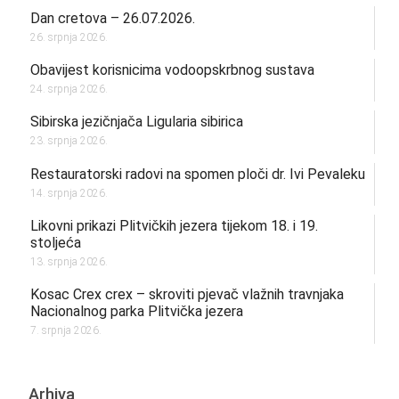
Dan cretova – 26.07.2026.
26. srpnja 2026.
Obavijest korisnicima vodoopskrbnog sustava
24. srpnja 2026.
Sibirska jezičnjača Ligularia sibirica
23. srpnja 2026.
Restauratorski radovi na spomen ploči dr. Ivi Pevaleku
14. srpnja 2026.
Likovni prikazi Plitvičkih jezera tijekom 18. i 19.
stoljeća
13. srpnja 2026.
Kosac Crex crex – skroviti pjevač vlažnih travnjaka
Nacionalnog parka Plitvička jezera
7. srpnja 2026.
Arhiva