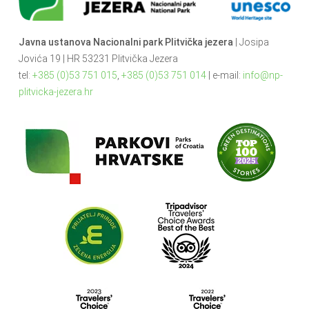
Javna ustanova Nacionalni park Plitvička jezera
| Josipa
Jovića 19 | HR 53231 Plitvička Jezera
tel:
+385 (0)53 751 015
,
+385 (0)53 751 014
| e-mail:
info@np-
plitvicka-jezera.hr