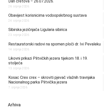
Dan cretova – 26.07.2026.
26. srpnja 2026.
Obavijest korisnicima vodoopskrbnog sustava
24. srpnja 2026.
Sibirska jezičnjača Ligularia sibirica
23. srpnja 2026.
Restauratorski radovi na spomen ploči dr. Ivi Pevaleku
14. srpnja 2026.
Likovni prikazi Plitvičkih jezera tijekom 18. i 19.
stoljeća
13. srpnja 2026.
Kosac Crex crex – skroviti pjevač vlažnih travnjaka
Nacionalnog parka Plitvička jezera
7. srpnja 2026.
Arhiva