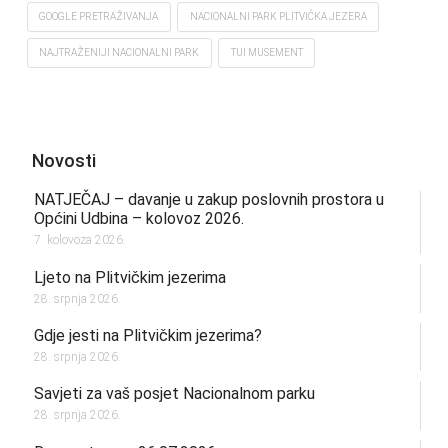
GOOGLE PRETRAŽIVANJA
NACIONALNI PARK PLITVIČKA JEZERA
NAJTRAŽENIJI NACIONALNI PARK
TUI MUSEMENT
Novosti
NATJEČAJ – davanje u zakup poslovnih prostora u
Općini Udbina – kolovoz 2026.
7. kolovoza 2026.
Ljeto na Plitvičkim jezerima
28. srpnja 2026.
Gdje jesti na Plitvičkim jezerima?
28. srpnja 2026.
Savjeti za vaš posjet Nacionalnom parku
28. srpnja 2026.