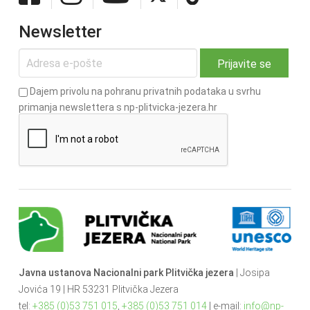
Newsletter
Dajem privolu na pohranu privatnih podataka u svrhu
primanja newslettera s np-plitvicka-jezera.hr
Javna ustanova Nacionalni park Plitvička jezera
| Josipa
Jovića 19 | HR 53231 Plitvička Jezera
tel:
+385 (0)53 751 015
,
+385 (0)53 751 014
| e-mail:
info@np-