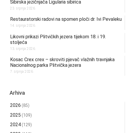
Sibirska jezičnjača Ligularia sibirica
23. srpnja 2026.
Restauratorski radovi na spomen ploči dr. Ivi Pevaleku
14. srpnja 2026.
Likovni prikazi Plitvičkih jezera tijekom 18. i 19.
stoljeća
13. srpnja 2026.
Kosac Crex crex – skroviti pjevač vlažnih travnjaka
Nacionalnog parka Plitvička jezera
7. srpnja 2026.
Arhiva
2026
(85)
2025
(109)
2024
(129)