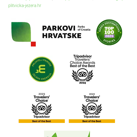
plitvicka-jezera.hr