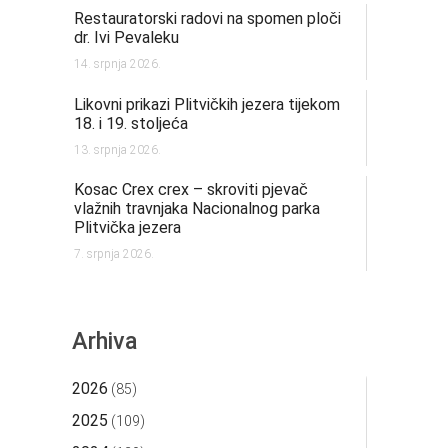
Restauratorski radovi na spomen ploči
dr. Ivi Pevaleku
14. srpnja 2026.
Likovni prikazi Plitvičkih jezera tijekom
18. i 19. stoljeća
13. srpnja 2026.
Kosac Crex crex – skroviti pjevač
vlažnih travnjaka Nacionalnog parka
Plitvička jezera
7. srpnja 2026.
Arhiva
2026
(85)
2025
(109)