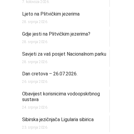
7. kolovoza 2026.
Ljeto na Plitvičkim jezerima
28. srpnja 2026.
Gdje jesti na Plitvičkim jezerima?
28. srpnja 2026.
Savjeti za vaš posjet Nacionalnom parku
28. srpnja 2026.
Dan cretova – 26.07.2026.
26. srpnja 2026.
Obavijest korisnicima vodoopskrbnog
sustava
24. srpnja 2026.
Sibirska jezičnjača Ligularia sibirica
23. srpnja 2026.