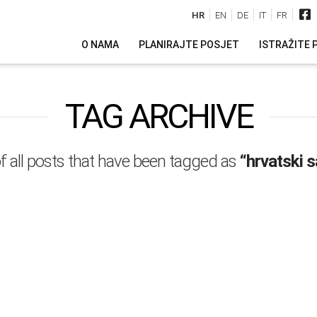
HR
EN
DE
IT
FR
O NAMA
PLANIRAJTE POSJET
ISTRAŽITE 
TAG ARCHIVE
t of all posts that have been tagged as
“hrvatski s