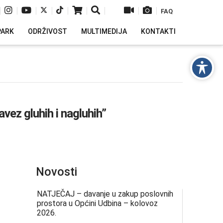
|
|
|
|
|
|
|
|
|
FAQ
PARK
ODRŽIVOST
MULTIMEDIJA
KONTAKTI
avez gluhih i nagluhih”
Novosti
NATJEČAJ – davanje u zakup poslovnih
prostora u Općini Udbina – kolovoz
2026.