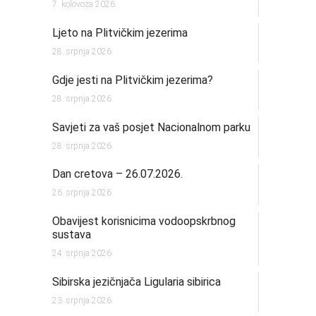
7. kolovoza 2026.
Ljeto na Plitvičkim jezerima
28. srpnja 2026.
Gdje jesti na Plitvičkim jezerima?
28. srpnja 2026.
Savjeti za vaš posjet Nacionalnom parku
28. srpnja 2026.
Dan cretova – 26.07.2026.
26. srpnja 2026.
Obavijest korisnicima vodoopskrbnog
sustava
24. srpnja 2026.
Sibirska jezičnjača Ligularia sibirica
23. srpnja 2026.