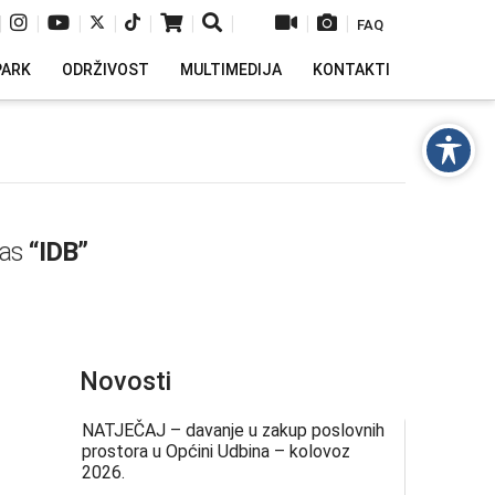
|
|
|
|
|
|
|
|
|
FAQ
PARK
ODRŽIVOST
MULTIMEDIJA
KONTAKTI
 as
“IDB”
Novosti
NATJEČAJ – davanje u zakup poslovnih
prostora u Općini Udbina – kolovoz
2026.