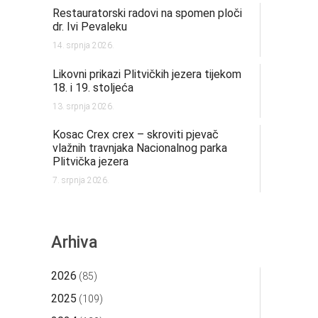
Restauratorski radovi na spomen ploči
dr. Ivi Pevaleku
14. srpnja 2026.
Likovni prikazi Plitvičkih jezera tijekom
18. i 19. stoljeća
13. srpnja 2026.
Kosac Crex crex – skroviti pjevač
vlažnih travnjaka Nacionalnog parka
Plitvička jezera
7. srpnja 2026.
Arhiva
2026
(85)
2025
(109)