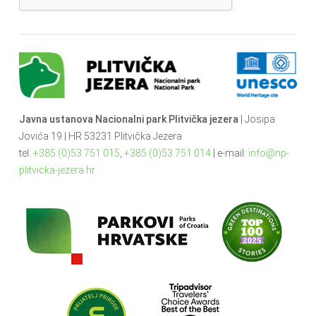
Javna ustanova Nacionalni park Plitvička jezera
| Josipa
Jovića 19 | HR 53231 Plitvička Jezera
tel:
+385 (0)53 751 015
,
+385 (0)53 751 014
| e-mail:
info@np-
plitvicka-jezera.hr