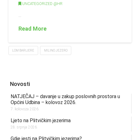
UNCATEGORIZED @HR
…
Read More
LOM BARIJERE
MILINO JEZERO
Novosti
NATJEČAJ – davanje u zakup poslovnih prostora u
Općini Udbina – kolovoz 2026.
7. kolovoza 2026.
Ljeto na Plitvičkim jezerima
28. srpnja 2026.
Gdje jesti na Plitvičkim jezerima?