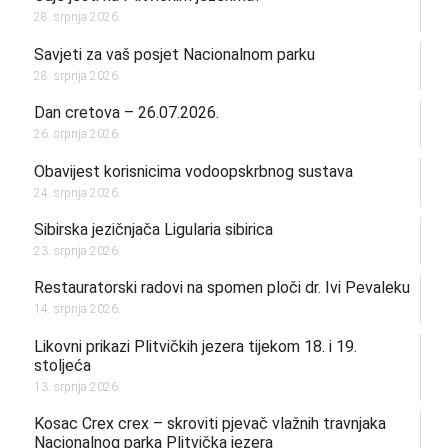
28. srpnja 2026.
Savjeti za vaš posjet Nacionalnom parku
28. srpnja 2026.
Dan cretova – 26.07.2026.
26. srpnja 2026.
Obavijest korisnicima vodoopskrbnog sustava
24. srpnja 2026.
Sibirska jezičnjača Ligularia sibirica
23. srpnja 2026.
Restauratorski radovi na spomen ploči dr. Ivi Pevaleku
14. srpnja 2026.
Likovni prikazi Plitvičkih jezera tijekom 18. i 19.
stoljeća
13. srpnja 2026.
Kosac Crex crex – skroviti pjevač vlažnih travnjaka
Nacionalnog parka Plitvička jezera