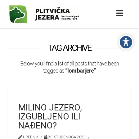
TAG ARCHIVE
Below you'll find a list of all posts that have been
tagged as
“lom barijere”
MILINO JEZERO,
IZGUBLJENO ILI
NAĐENO?
UREDNIK
20. STUDENOGA 2020.