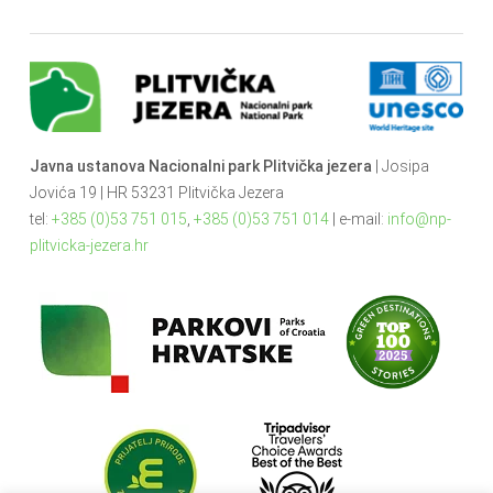
Javna ustanova Nacionalni park Plitvička jezera
| Josipa
Jovića 19 | HR 53231 Plitvička Jezera
tel:
+385 (0)53 751 015
,
+385 (0)53 751 014
| e-mail:
info@np-
plitvicka-jezera.hr