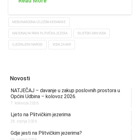
Read More
MEĐUNARODNA IZLOŽBA KERAMIKE
NACIONALNI PARK PLITVIČKA JEZERA
SVJETSKI DAN VODA
UJEDINJENI NARODI
VODA ZA MIR
Novosti
NATJEČAJ – davanje u zakup poslovnih prostora u
Općini Udbina – kolovoz 2026.
7. kolovoza 2026.
Ljeto na Plitvičkim jezerima
28. srpnja 2026.
Gdje jesti na Plitvičkim jezerima?
28. srpnja 2026.