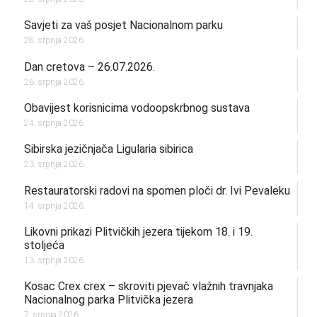
Savjeti za vaš posjet Nacionalnom parku
28. srpnja 2026.
Dan cretova – 26.07.2026.
26. srpnja 2026.
Obavijest korisnicima vodoopskrbnog sustava
24. srpnja 2026.
Sibirska jezičnjača Ligularia sibirica
23. srpnja 2026.
Restauratorski radovi na spomen ploči dr. Ivi Pevaleku
14. srpnja 2026.
Likovni prikazi Plitvičkih jezera tijekom 18. i 19.
stoljeća
13. srpnja 2026.
Kosac Crex crex – skroviti pjevač vlažnih travnjaka
Nacionalnog parka Plitvička jezera
7. srpnja 2026.