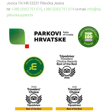
Jovića 19 | HR 53231 Plitvička Jezera
tel:
+385 (0)53 751 015
,
+385 (0)53 751 014
| e-mail:
info@np-
plitvicka-jezera.hr