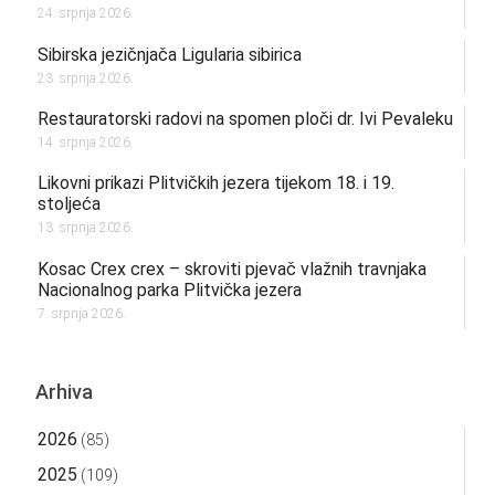
24. srpnja 2026.
Sibirska jezičnjača Ligularia sibirica
23. srpnja 2026.
Restauratorski radovi na spomen ploči dr. Ivi Pevaleku
14. srpnja 2026.
Likovni prikazi Plitvičkih jezera tijekom 18. i 19.
stoljeća
13. srpnja 2026.
Kosac Crex crex – skroviti pjevač vlažnih travnjaka
Nacionalnog parka Plitvička jezera
7. srpnja 2026.
Arhiva
2026
(85)
2025
(109)