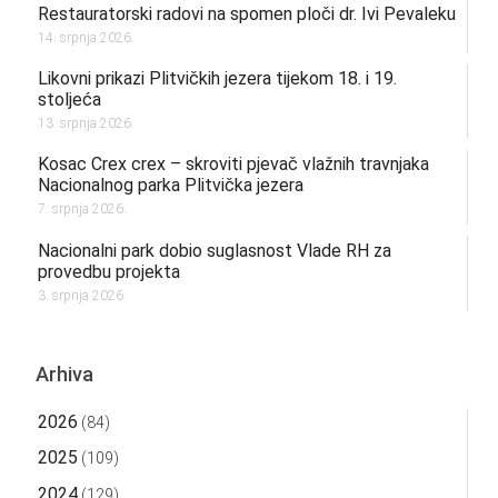
Restauratorski radovi na spomen ploči dr. Ivi Pevaleku
14. srpnja 2026.
Likovni prikazi Plitvičkih jezera tijekom 18. i 19.
stoljeća
13. srpnja 2026.
Kosac Crex crex – skroviti pjevač vlažnih travnjaka
Nacionalnog parka Plitvička jezera
7. srpnja 2026.
Nacionalni park dobio suglasnost Vlade RH za
provedbu projekta
3. srpnja 2026.
Arhiva
2026
(84)
2025
(109)
2024
(129)