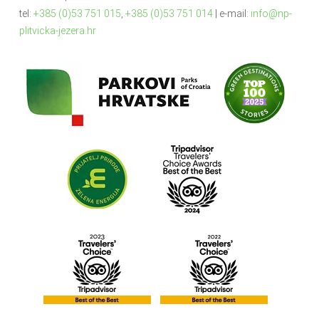
tel:
+385 (0)53 751 015
,
+385 (0)53 751 014
| e-mail:
info@np-
plitvicka-jezera.hr