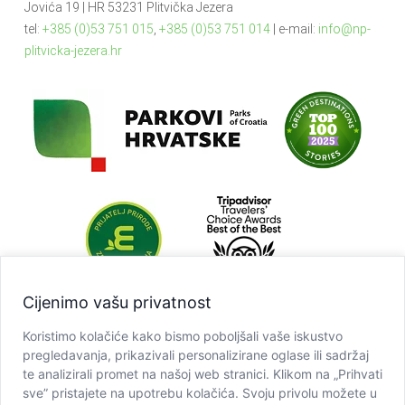
Jovića 19 | HR 53231 Plitvička Jezera
tel:
+385 (0)53 751 015
,
+385 (0)53 751 014
| e-mail:
info@np-
plitvicka-jezera.hr
Cijenimo vašu privatnost
Koristimo kolačiće kako bismo poboljšali vaše iskustvo
pregledavanja, prikazivali personalizirane oglase ili sadržaj
te analizirali promet na našoj web stranici. Klikom na „Prihvati
sve” pristajete na upotrebu kolačića. Svoju privolu možete u