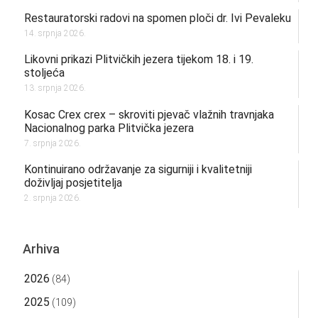
Restauratorski radovi na spomen ploči dr. Ivi Pevaleku
14. srpnja 2026.
Likovni prikazi Plitvičkih jezera tijekom 18. i 19.
stoljeća
13. srpnja 2026.
Kosac Crex crex – skroviti pjevač vlažnih travnjaka
Nacionalnog parka Plitvička jezera
7. srpnja 2026.
Kontinuirano održavanje za sigurniji i kvalitetniji
doživljaj posjetitelja
2. srpnja 2026.
Arhiva
2026
(84)
2025
(109)