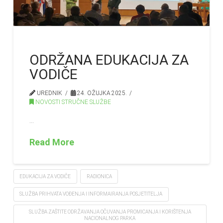
ODRŽANA EDUKACIJA ZA
VODIČE
UREDNIK
24. OŽUJKA 2025.
NOVOSTI STRUČNE SLUŽBE
…
Read More
EDUKACIJA ZA VODIČE
RADIONICA
SLUŽBA PRIHVATA VOĐENJA I INFORMAIRANJA POSJETITELJA
SLUŽBA ZAŠTITE ODRŽAVANJA OČUVANJA PROMICANJA I KORIŠTENJA
NACIONALNOG PARKA