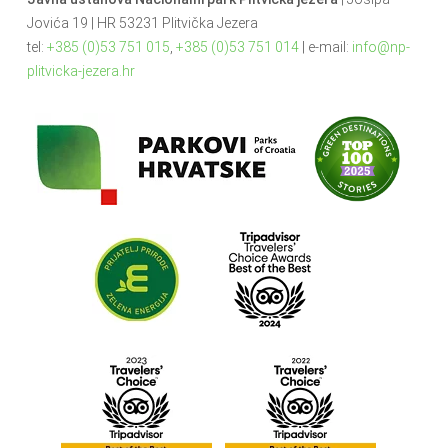
Jovića 19 | HR 53231 Plitvička Jezera
tel:
+385 (0)53 751 015
,
+385 (0)53 751 014
| e-mail:
info@np-
plitvicka-jezera.hr