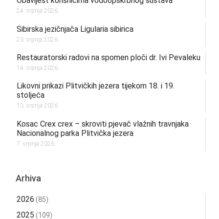
Obavijest korisnicima vodoopskrbnog sustava
24. srpnja 2026.
Sibirska jezičnjača Ligularia sibirica
23. srpnja 2026.
Restauratorski radovi na spomen ploči dr. Ivi Pevaleku
14. srpnja 2026.
Likovni prikazi Plitvičkih jezera tijekom 18. i 19.
stoljeća
13. srpnja 2026.
Kosac Crex crex – skroviti pjevač vlažnih travnjaka
Nacionalnog parka Plitvička jezera
7. srpnja 2026.
Arhiva
2026
(85)
2025
(109)