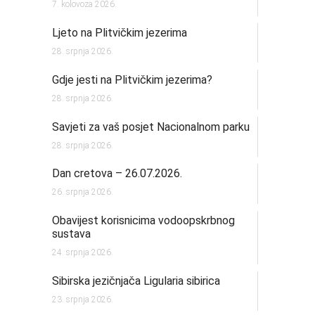
7. kolovoza 2026.
Ljeto na Plitvičkim jezerima
28. srpnja 2026.
Gdje jesti na Plitvičkim jezerima?
28. srpnja 2026.
Savjeti za vaš posjet Nacionalnom parku
28. srpnja 2026.
Dan cretova – 26.07.2026.
26. srpnja 2026.
Obavijest korisnicima vodoopskrbnog
sustava
24. srpnja 2026.
Sibirska jezičnjača Ligularia sibirica
23. srpnja 2026.