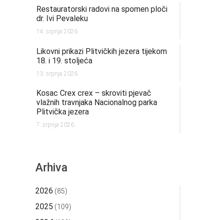
Restauratorski radovi na spomen ploči
dr. Ivi Pevaleku
14. srpnja 2026.
Likovni prikazi Plitvičkih jezera tijekom
18. i 19. stoljeća
13. srpnja 2026.
Kosac Crex crex – skroviti pjevač
vlažnih travnjaka Nacionalnog parka
Plitvička jezera
7. srpnja 2026.
Arhiva
2026
(85)
2025
(109)