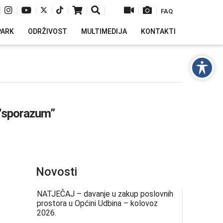
|
|
|
|
|
|
|
|
|
FAQ
PARK
ODRŽIVOST
MULTIMEDIJA
KONTAKTI
“sporazum”
Novosti
NATJEČAJ – davanje u zakup poslovnih
prostora u Općini Udbina – kolovoz
2026.