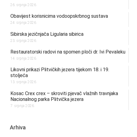
26. srpnja 2026.
Obavijest korisnicima vodoopskrbnog sustava
24. srpnja 2026.
Sibirska jezičnjača Ligularia sibirica
23. srpnja 2026.
Restauratorski radovi na spomen ploči dr. Ivi Pevaleku
14. srpnja 2026.
Likovni prikazi Plitvičkih jezera tijekom 18. i 19.
stoljeća
13. srpnja 2026.
Kosac Crex crex – skroviti pjevač vlažnih travnjaka
Nacionalnog parka Plitvička jezera
7. srpnja 2026.
Arhiva