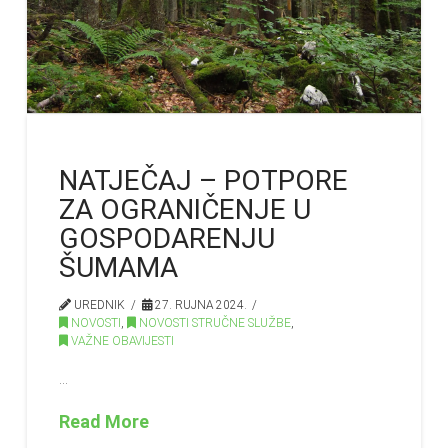
NATJEČAJ – POTPORE
ZA OGRANIČENJE U
GOSPODARENJU
ŠUMAMA
UREDNIK
27. RUJNA 2024.
NOVOSTI
,
NOVOSTI STRUČNE SLUŽBE
,
VAŽNE OBAVIJESTI
…
Read More