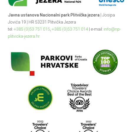
Javna ustanova Nacionalni park Plitvička jezera
| Josipa
Jovića 19 | HR 53231 Plitvička Jezera
tel:
+385 (0)53 751 015
,
+385 (0)53 751 014
| e-mail:
info@np-
plitvicka-jezera.hr