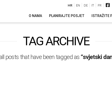
HR
EN
DE
IT
FR
O NAMA
PLANIRAJTE POSJET
ISTRAŽITE 
TAG ARCHIVE
of all posts that have been tagged as
“svjetski dan