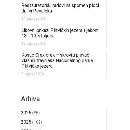
Restauratorski radovi na spomen ploči
dr. Ivi Pevaleku
14. srpnja 2026.
Likovni prikazi Plitvičkih jezera tijekom
18. i 19. stoljeća
13. srpnja 2026.
Kosac Crex crex – skroviti pjevač
vlažnih travnjaka Nacionalnog parka
Plitvička jezera
7. srpnja 2026.
Arhiva
2026
(85)
2025
(109)