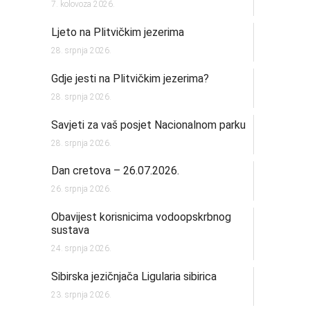
7. kolovoza 2026.
Ljeto na Plitvičkim jezerima
28. srpnja 2026.
Gdje jesti na Plitvičkim jezerima?
28. srpnja 2026.
Savjeti za vaš posjet Nacionalnom parku
28. srpnja 2026.
Dan cretova – 26.07.2026.
26. srpnja 2026.
Obavijest korisnicima vodoopskrbnog
sustava
24. srpnja 2026.
Sibirska jezičnjača Ligularia sibirica
23. srpnja 2026.