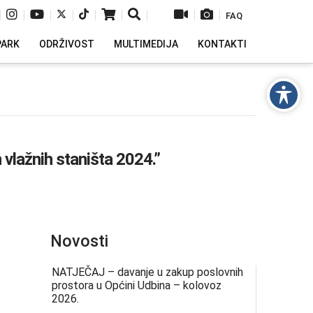
|
|
|
|
|
|
|
|
|
FAQ
PARK
ODRŽIVOST
MULTIMEDIJA
KONTAKTI
 vlažnih staništa 2024.”
Novosti
NATJEČAJ – davanje u zakup poslovnih
prostora u Općini Udbina – kolovoz
2026.