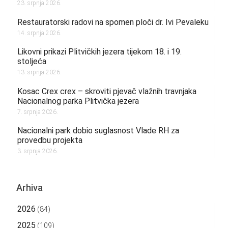
23. srpnja 2026.
Restauratorski radovi na spomen ploči dr. Ivi Pevaleku
14. srpnja 2026.
Likovni prikazi Plitvičkih jezera tijekom 18. i 19.
stoljeća
13. srpnja 2026.
Kosac Crex crex – skroviti pjevač vlažnih travnjaka
Nacionalnog parka Plitvička jezera
7. srpnja 2026.
Nacionalni park dobio suglasnost Vlade RH za
provedbu projekta
3. srpnja 2026.
Arhiva
2026
(84)
2025
(109)