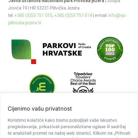
Javna ustanova Nacionalni park Plitvička jezera
| Josipa
Jovića 19 | HR 53231 Plitvička Jezera
tel:
+385 (0)53 751 015
,
+385 (0)53 751 014
| e-mail:
info@np-
plitvicka-jezera.hr
Cijenimo vašu privatnost
Koristimo kolačiće kako bismo poboljšali vaše iskustvo
pregledavanja, prikazivali personalizirane oglase ili sadržaj
te analizirali promet na našoj web stranici. Klikom na „Prihvati