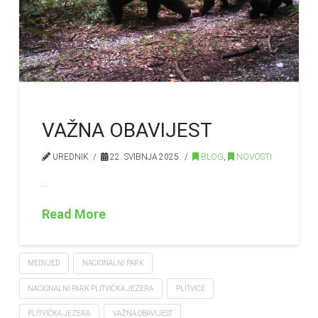
VAŽNA OBAVIJEST
UREDNIK
22. SVIBNJA 2025.
BLOG
,
NOVOSTI
…
Read More
MEDVJED
NACIONALNI PARK
NACIONALNI PARK PLITVIČKA JEZERA
PLITVICE
PLITVIČKA JEZERA
VAŽNA OBAVIJEST