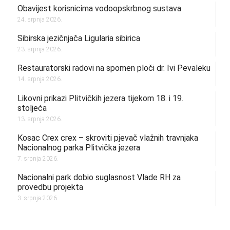
Obavijest korisnicima vodoopskrbnog sustava
24. srpnja 2026.
Sibirska jezičnjača Ligularia sibirica
23. srpnja 2026.
Restauratorski radovi na spomen ploči dr. Ivi Pevaleku
14. srpnja 2026.
Likovni prikazi Plitvičkih jezera tijekom 18. i 19.
stoljeća
13. srpnja 2026.
Kosac Crex crex – skroviti pjevač vlažnih travnjaka
Nacionalnog parka Plitvička jezera
7. srpnja 2026.
Nacionalni park dobio suglasnost Vlade RH za
provedbu projekta
3. srpnja 2026.