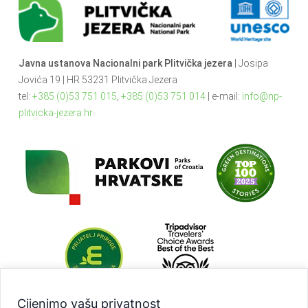
Javna ustanova Nacionalni park Plitvička jezera
| Josipa
Jovića 19 | HR 53231 Plitvička Jezera
tel:
+385 (0)53 751 015
,
+385 (0)53 751 014
| e-mail:
info@np-
plitvicka-jezera.hr
Cijenimo vašu privatnost