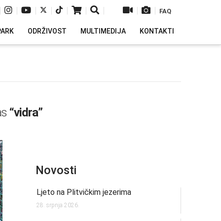
|
|
|
|
|
|
|
|
|
FAQ
PARK
ODRŽIVOST
MULTIMEDIJA
KONTAKTI
 as
“vidra”
Novosti
Ljeto na Plitvičkim jezerima
28. srpnja 2026.