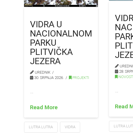
VID
VIDRA U
NAC
NACIONALNOM
PAR
PARKU
PLI
PLITVIČKA
JEZ
JEZERA
UREDN
28. SRP
UREDNIK
NOVOSTI
30. SRPNJA 2026.
PROJEKTI
…
…
Read 
Read More
LUTRA LU
LUTRA LUTRA
VIDRA