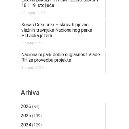
18. i 19. stoljeća
13. srpnja 2026.
Kosac Crex crex – skroviti pjevač
vlažnih travnjaka Nacionalnog parka
Plitvička jezera
7. srpnja 2026.
Nacionalni park dobio suglasnost Vlade
RH za provedbu projekta
3. srpnja 2026.
Arhiva
2026
(84)
2025
(109)
2024
(129)