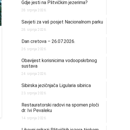
Gdje jesti na Plitvičkim jezerima?
28. srpnja 2026.
Savjeti za vaš posjet Nacionalnom parku
28. srpnja 2026.
Dan cretova – 26.07.2026.
26. srpnja 2026.
Obavijest korisnicima vodoopskrbnog
sustava
24. srpnja 2026.
Sibirska jezičnjača Ligularia sibirica
23. srpnja 2026.
Restauratorski radovi na spomen ploči
dr. Ivi Pevaleku
14. srpnja 2026.
Likovni prikazi Plitvičkih jezera tijekom