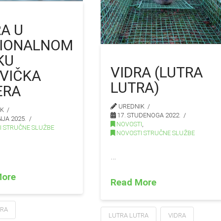
RA U
IONALNOM
KU
VIDRA (LUTRA
TVIČKA
LUTRA)
ERA
UREDNIK
IK
17. STUDENOGA 2022.
NJA 2025.
NOVOSTI
,
 STRUČNE SLUŽBE
NOVOSTI STRUČNE SLUŽBE
…
More
Read More
TRA
LUTRA LUTRA
VIDRA