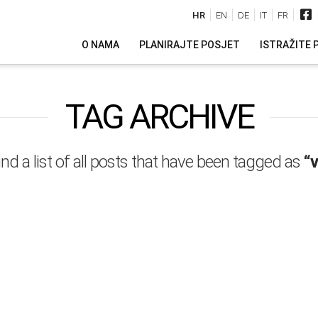
HR
EN
DE
IT
FR
O NAMA
PLANIRAJTE POSJET
ISTRAŽITE 
TAG ARCHIVE
find a list of all posts that have been tagged as
“