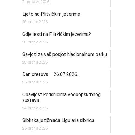
7. kolovoza 2026.
Ljeto na Plitvičkim jezerima
28. srpnja 2026.
Gdje jesti na Plitvičkim jezerima?
28. srpnja 2026.
Savjeti za vaš posjet Nacionalnom parku
28. srpnja 2026.
Dan cretova – 26.07.2026.
26. srpnja 2026.
Obavijest korisnicima vodoopskrbnog
sustava
24. srpnja 2026.
Sibirska jezičnjača Ligularia sibirica
23. srpnja 2026.