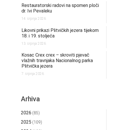
Restauratorski radovi na spomen ploči
dr. Ivi Pevaleku
14. srpnja 2026.
Likovni prikazi Plitvičkih jezera tijekom
18. i 19. stoljeća
13. srpnja 2026.
Kosac Crex crex – skroviti pjevač
vlažnih travnjaka Nacionalnog parka
Plitvička jezera
7. srpnja 2026.
Arhiva
2026
(85)
2025
(109)