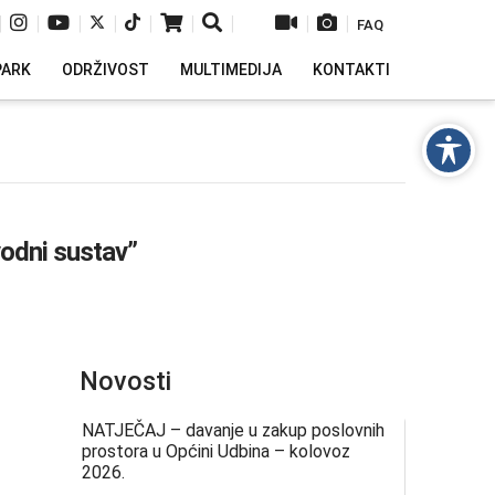
|
|
|
|
|
|
|
|
|
FAQ
PARK
ODRŽIVOST
MULTIMEDIJA
KONTAKTI
vodni sustav”
Novosti
NATJEČAJ – davanje u zakup poslovnih
prostora u Općini Udbina – kolovoz
2026.