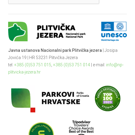
Javna ustanova Nacionalni park Plitvička jezera
| Josipa
Jovića 19 | HR 53231 Plitvička Jezera
tel:
+385 (0)53 751 015
,
+385 (0)53 751 014
| e-mail:
info@np-
plitvicka-jezera.hr