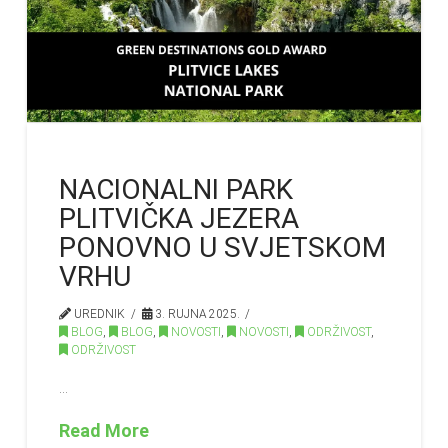
NACIONALNI PARK
PLITVIČKA JEZERA
PONOVNO U SVJETSKOM
VRHU
UREDNIK
3. RUJNA 2025.
BLOG
,
BLOG
,
NOVOSTI
,
NOVOSTI
,
ODRŽIVOST
,
ODRŽIVOST
…
Read More