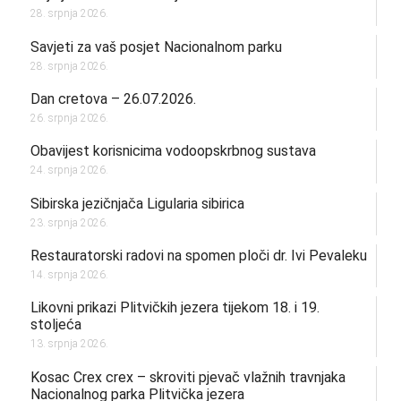
28. srpnja 2026.
Savjeti za vaš posjet Nacionalnom parku
28. srpnja 2026.
Dan cretova – 26.07.2026.
26. srpnja 2026.
Obavijest korisnicima vodoopskrbnog sustava
24. srpnja 2026.
Sibirska jezičnjača Ligularia sibirica
23. srpnja 2026.
Restauratorski radovi na spomen ploči dr. Ivi Pevaleku
14. srpnja 2026.
Likovni prikazi Plitvičkih jezera tijekom 18. i 19.
stoljeća
13. srpnja 2026.
Kosac Crex crex – skroviti pjevač vlažnih travnjaka
Nacionalnog parka Plitvička jezera