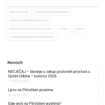
DESTINACIJA LIKA
GREEN DESTINATIONS AWARD
GREEN DESTINATIONS AWARD 2025.
NACIONALNI PARK PLITVIČKA JEZERA
PLITVICE
UNESCO
ZLATNA NAGRADA GREEN DESTINATIONS
Novosti
NATJEČAJ – davanje u zakup poslovnih prostora u
Općini Udbina – kolovoz 2026.
7. kolovoza 2026.
Ljeto na Plitvičkim jezerima
28. srpnja 2026.
Gdje jesti na Plitvičkim jezerima?