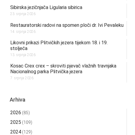
Sibirska jezičnjača Ligularia sibirica
23. srpnja 2026.
Restauratorski radovi na spomen ploči dr. Ivi Pevaleku
14. srpnja 2026.
Likovni prikazi Plitvičkih jezera tijekom 18. i 19.
stoljeća
13. srpnja 2026.
Kosac Crex crex – skroviti pjevač vlažnih travnjaka
Nacionalnog parka Plitvička jezera
7. srpnja 2026.
Arhiva
2026
(85)
2025
(109)
2024
(129)