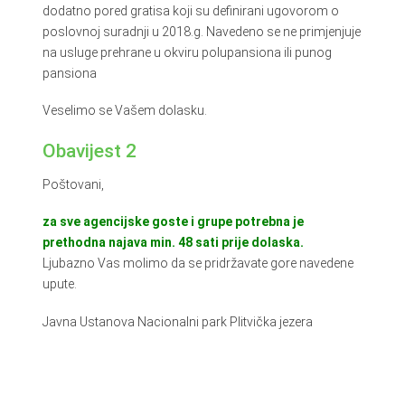
dodatno pored gratisa koji su definirani ugovorom o
poslovnoj suradnji u 2018.g. Navedeno se ne primjenjuje
na usluge prehrane u okviru polupansiona ili punog
pansiona
Veselimo se Vašem dolasku.
Obavijest 2
Poštovani,
za sve agencijske goste i grupe potrebna je
prethodna najava min. 48 sati prije dolaska.
Ljubazno Vas molimo da se pridržavate gore navedene
upute.
Javna Ustanova Nacionalni park Plitvička jezera