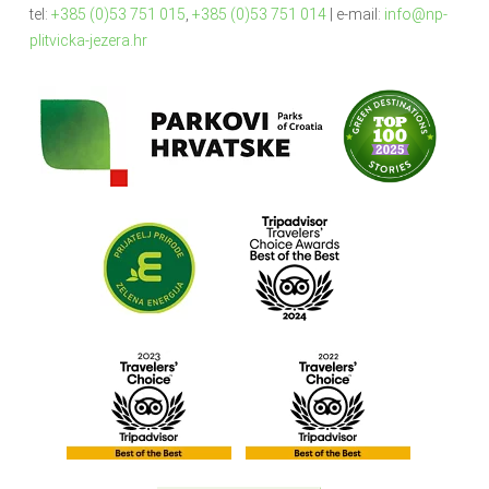
tel:
+385 (0)53 751 015
,
+385 (0)53 751 014
| e-mail:
info@np-
plitvicka-jezera.hr