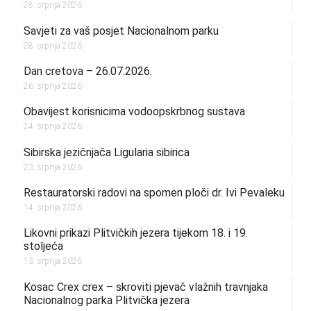
28. srpnja 2026.
Savjeti za vaš posjet Nacionalnom parku
28. srpnja 2026.
Dan cretova – 26.07.2026.
26. srpnja 2026.
Obavijest korisnicima vodoopskrbnog sustava
24. srpnja 2026.
Sibirska jezičnjača Ligularia sibirica
23. srpnja 2026.
Restauratorski radovi na spomen ploči dr. Ivi Pevaleku
14. srpnja 2026.
Likovni prikazi Plitvičkih jezera tijekom 18. i 19.
stoljeća
13. srpnja 2026.
Kosac Crex crex – skroviti pjevač vlažnih travnjaka
Nacionalnog parka Plitvička jezera