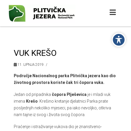
VUK KREŠO
11. LIPNJA 2019.
Područje Nacionalnog parka Plitvička jezera kao dio
životnog prostora koriste čak tri čopora vuka.
Jedan od pripadnika
čopora Plješevica
je i mladi vuk
imena
Krešo
. Krešino kretanje djelatnici Parka prate
posljednjih nekoliko mjeseci, pa iako nevoljko, otkriva
nam tajne iz svog i života svog čopora.
Praćenje i istraživanje vukova dio je znanstveno-