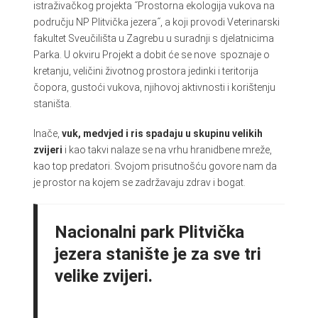
istraživačkog projekta ˝Prostorna ekologija vukova na
području NP Plitvička jezera˝, a koji provodi Veterinarski
fakultet Sveučilišta u Zagrebu u suradnji s djelatnicima
Parka. U okviru Projekt a dobit će se nove spoznaje o
kretanju, veličini životnog prostora jedinki i teritorija
čopora, gustoći vukova, njihovoj aktivnosti i korištenju
staništa.
Inače,
vuk, medvjed i ris spadaju u skupinu velikih
zvijeri
i kao takvi nalaze se na vrhu hranidbene mreže,
kao top predatori. Svojom prisutnošću govore nam da
je prostor na kojem se zadržavaju zdrav i bogat.
Nacionalni park Plitvička
jezera stanište je za sve tri
velike zvijeri.