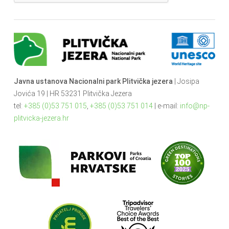
Javna ustanova Nacionalni park Plitvička jezera
| Josipa
Jovića 19 | HR 53231 Plitvička Jezera
tel:
+385 (0)53 751 015
,
+385 (0)53 751 014
| e-mail:
info@np-
plitvicka-jezera.hr