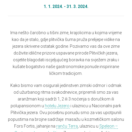
1. 1. 2024. - 31. 3. 2024.
Ima nešto čarobno u tišini zime, krajolicima u kojima vrijeme
kao da je stalo, gdje plitvička šuma pruža prelijepe vidike na
jezera skrivene ostatak godine. Pozivamo vas da ove zime
doživite idilične prizore uspavane prirode Plitvičkih jezera,
osjetite blagodati iscjeljujućeg boravka na svježem zraku i
kušate bogatstvo naše gastronomske ponude inspirirane
ličkom tradicijom.
Kako bismo vam osigurali jedinstven zimski odmor i odmak
od užurbanog ritma svakodnevice, pripremili smo za vas
aranžman koji sadrži 1, 2 ili 3 noćenja s doručkom ili
polupansionom u
hotelu Jezero
i ulaznicu u Nacionalni park
Plitvička jezera. Ovu posebnu ponudu smo za vas upotpunili
popustima na brojne sadržaje: masažu u kozmetičkom salonu
Fors Fortis, jahanje na
ranču Terra
, ulaznicu u
Speleon –