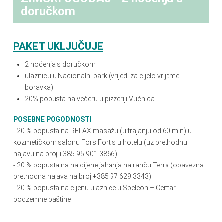
doručkom
PAKET UKLJUČUJE
2 noćenja s doručkom
ulaznicu u Nacionalni park (vrijedi za cijelo vrijeme
boravka)
20% popusta na večeru u pizzeriji Vučnica
POSEBNE POGODNOSTI
- 20 % popusta na RELAX masažu (u trajanju od 60 min) u
kozmetičkom salonu Fors Fortis u hotelu (uz prethodnu
najavu na broj +385 95 901 3866)
- 20
%
popusta na na cijene jahanja na ranču Terra (obavezna
prethodna najava na broj +385 97 629 3343)
- 20 % popusta na cijenu ulaznice u Speleon – Centar
podzemne baštine