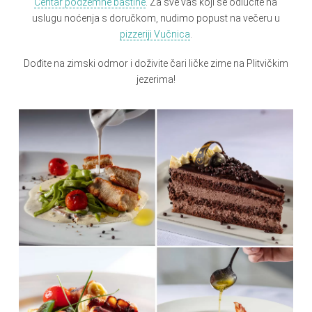
Centar podzemne baštine
. Za sve vas koji se odlučite na
uslugu noćenja s doručkom, nudimo popust na večeru u
pizzeriji Vučnica
.
Dođite na zimski odmor i doživite čari ličke zime na Plitvičkim
jezerima!