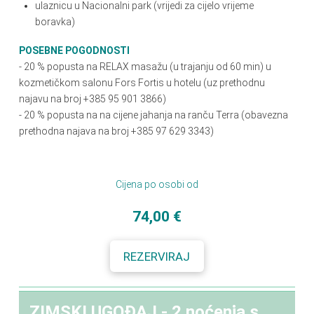
ulaznicu u Nacionalni park (vrijedi za cijelo vrijeme
boravka)
POSEBNE POGODNOSTI
- 20 % popusta na RELAX masažu (u trajanju od 60 min) u
kozmetičkom salonu Fors Fortis u hotelu (uz prethodnu
najavu na broj +385 95 901 3866)
- 20
%
popusta na na cijene jahanja na ranču Terra (obavezna
prethodna najava na broj +385 97 629 3343)
Cijena po osobi od
74,00 €
REZERVIRAJ
ZIMSKI UGOĐAJ - 2 noćenja s