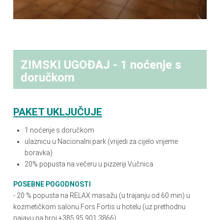
ZIMSKI UGOĐAJ - 1 noćenje s
doručkom
PAKET UKLJUČUJE
1 noćenje s doručkom
ulaznicu u Nacionalni park (vrijedi za cijelo vrijeme
boravka)
20% popusta na večeru u pizzeriji Vučnica
POSEBNE POGODNOSTI
- 20 % popusta na RELAX masažu (u trajanju od 60 min) u
kozmetičkom salonu Fors Fortis u hotelu (uz prethodnu
najavu na broj +385 95 901 3866)