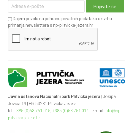
Dajem privolu na pohranu privatnih podataka u svrhu
primanja newslettera s np-plitvicka-jezera.hr
Javna ustanova Nacionalni park Plitvička jezera
| Josipa
Jovića 19 | HR 53231 Plitvička Jezera
tel:
+385 (0)53 751 015
,
+385 (0)53 751 014
| e-mail:
info@np-
plitvicka-jezera.hr