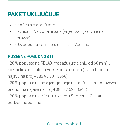
PAKET UKLJUČUJE
3 noćenja s doručkom
ulaznicu u Nacionalni park (vrijedi za cijelo vrijeme
boravka)
20% popusta na večeru u pizzeriji Vučnica
POSEBNE POGODNOSTI
- 20 % popusta na RELAX masažu (u trajanju od 60 min) u
kozmetičkom salonu Fors Fortis u hotelu (uz prethodnu
najavu na broj +385 95 901 3866)
- 20
%
popusta na na cijene jahanja na ranču Terra (obavezna
prethodna najava na broj +385 97 629 3343)
- 20 % popusta na cijenu ulaznice u Speleon – Centar
podzemne baštine
Cijena po osobi od