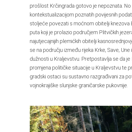
prošlost Krčingrada gotovo je nepoznata. No re
kontekstualizacijom poznatih povijesnih podata
stoljeće povezati s moćnom obitelji knezova
puta koji je prolazio područjem Plitvičkih jeze
najutjecajnijih plemićkih obitelji kasnosrednj
se na području između rijeka Krke, Save, Une i 
dužnosti u Kraljevstvu. Pretpostavlja se da 
promjena političke situacije u Kraljevstvu te 
gradski ostaci su sustavno razgrađivani za potr
vojnokrajiške slunjske graničarske pukovnije.