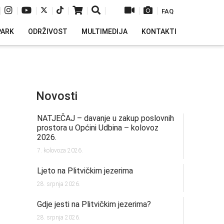
|
|
|
|
|
|
|
|
|
FAQ
PARK
ODRŽIVOST
MULTIMEDIJA
KONTAKTI
Novosti
NATJEČAJ – davanje u zakup poslovnih
prostora u Općini Udbina – kolovoz
2026.
7. kolovoza 2026.
Ljeto na Plitvičkim jezerima
28. srpnja 2026.
Gdje jesti na Plitvičkim jezerima?
28. srpnja 2026.