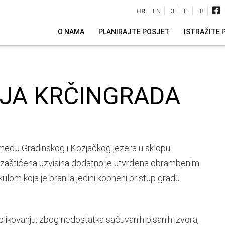
HR
EN
DE
IT
FR
O NAMA
PLANIRAJTE POSJET
ISTRAŽITE 
IJA KRČINGRADA
zmeđu Gradinskog i Kozjačkog jezera u sklopu
o zaštićena uzvisina dodatno je utvrđena obrambenim
om koja je branila jedini kopneni pristup gradu.
likovanju, zbog nedostatka sačuvanih pisanih izvora,