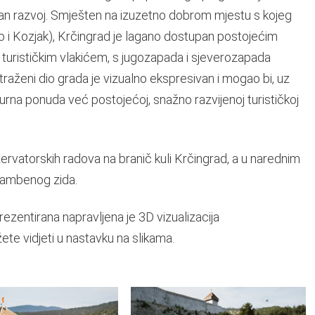
van razvoj. Smješten na izuzetno dobrom mjestu s kojeg
o i Kozjak), Krčingrad je lagano dostupan postojećim
 turističkim vlakićem, s jugozapada i sjeverozapada
raženi dio grada je vizualno ekspresivan i mogao bi, uz
turna ponuda već postojećoj, snažno razvijenoj turističkoj
ervatorskih radova na branič kuli Krčingrad, a u narednim
rambenog zida.
prezentirana napravljena je 3D vizualizacija
te vidjeti u nastavku na slikama.