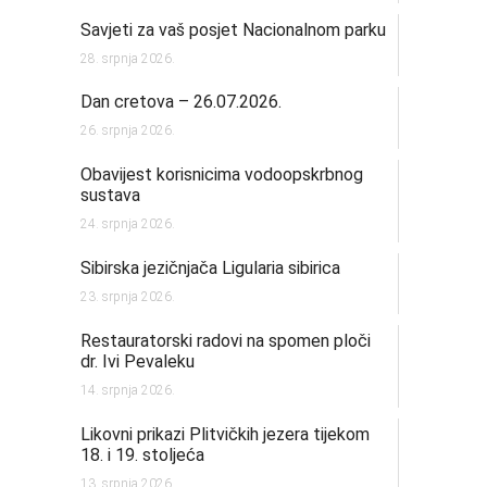
Savjeti za vaš posjet Nacionalnom parku
28. srpnja 2026.
Dan cretova – 26.07.2026.
26. srpnja 2026.
Obavijest korisnicima vodoopskrbnog
sustava
24. srpnja 2026.
Sibirska jezičnjača Ligularia sibirica
23. srpnja 2026.
Restauratorski radovi na spomen ploči
dr. Ivi Pevaleku
14. srpnja 2026.
Likovni prikazi Plitvičkih jezera tijekom
18. i 19. stoljeća
13. srpnja 2026.