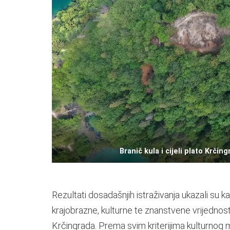
Branič kula i cijeli plato Krči
Rezultati dosadašnjih istraživanja ukazali su 
krajobrazne, kulturne te znanstvene vrijednosti 
Krčingrada. Prema svim kriterijima kulturnog