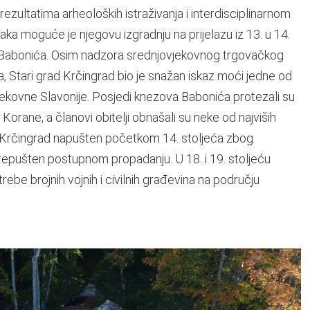
zultatima arheoloških istraživanja i interdisciplinarnom
ka moguće je njegovu izgradnju na prijelazu iz 13. u 14.
 Babonića. Osim nadzora srednjovjekovnog trgovačkog
ra, Stari grad Krčingrad bio je snažan iskaz moći jedne od
ovjekovne Slavonije. Posjedi knezova Babonića protezali su
Korane, a članovi obitelji obnašali su neke od najviših
je Krčingrad napušten početkom 14. stoljeća zbog
prepušten postupnom propadanju. U 18. i 19. stoljeću
ebe brojnih vojnih i civilnih građevina na području