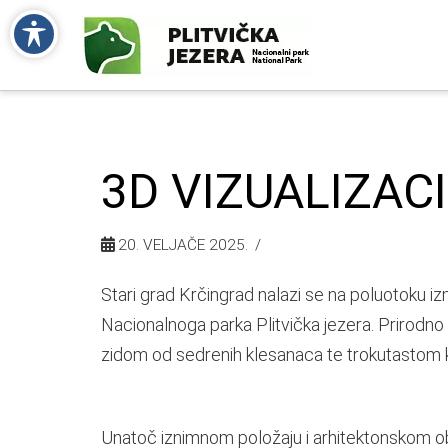
3D VIZUALIZAC
20. VELJAČE 2025.
Stari grad Krčingrad nalazi se na poluotoku i
Nacionalnoga parka Plitvička jezera. Prirodn
zidom od sedrenih klesanaca te trokutastom kul
Unatoč iznimnom položaju i arhitektonskom ob