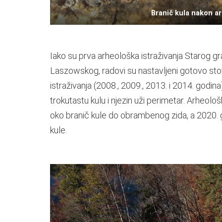
Branič kula nakon a
Iako su prva arheološka istraživanja Starog 
Laszowskog, radovi su nastavljeni gotovo stot
istraživanja (2008., 2009., 2013. i 2014. godin
trokutastu kulu i njezin uži perimetar. Arheolo
oko branič kule do obrambenog zida, a 2020. g
kule.