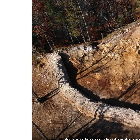
Branič kula i južni dio obrambeno