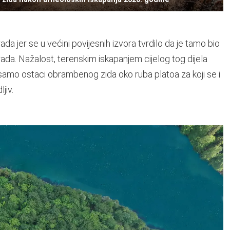
da jer se u većini povijesnih izvora tvrdilo da je tamo bio
grada. Nažalost, terenskim iskapanjem cijelog tog dijela
samo ostaci obrambenog zida oko ruba platoa za koji se i
jiv.