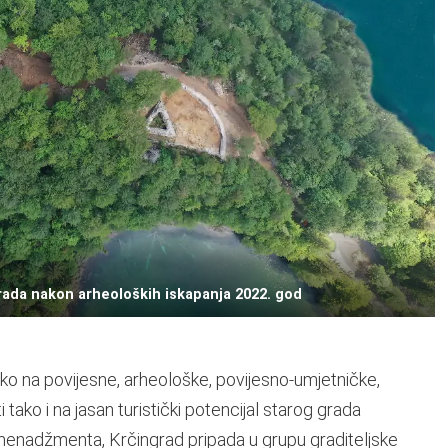
ngrada nakon arheoloških iskapanja 2022. god
kako na povijesne, arheološke, povijesno-umjetničke,
tako i na jasan turistički potencijal starog grada
 menadžmenta, Krčingrad pripada u grupu graditeljske