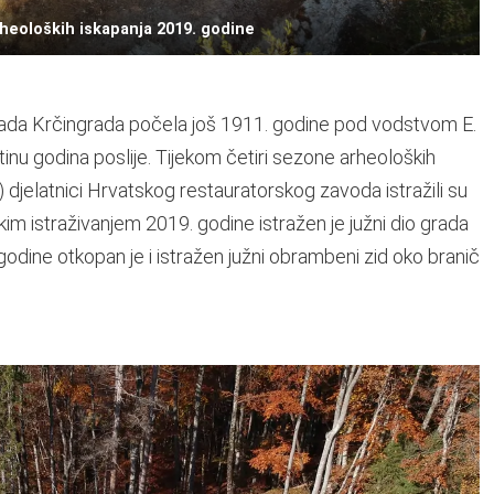
rheoloških iskapanja 2019. godine
grada Krčingrada počela još 1911. godine pod vodstvom E.
inu godina poslije. Tijekom četiri sezone arheoloških
a) djelatnici Hrvatskog restauratorskog zavoda istražili su
škim istraživanjem 2019. godine istražen je južni dio grada
odine otkopan je i istražen južni obrambeni zid oko branič