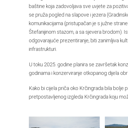
baštine koja zadovoljava sve uvjete za poziti
se pruža pogled na slapove i jezera (Gradinsk
komunikacijama (pristupačan je s južne strane
Štefanijinom stazom, a sa sjevera brodom). Ist
odgovarajuće prezentiranje, biti zanimljiva kul
infrastrukturi.
U toku 2025. godine planira se završetak konz
godinama i konzerviranje otkopanog dijela ob
Kako bi cijela priča oko Krčingrada bila bolje 
pretpostavljenog izgleda Krčingrada koju može