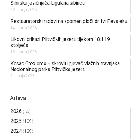
Sibirska jezičnjača Ligularia sibirica
23. srpnja 2026.
Restauratorski radovi na spomen ploči dr. Ivi Pevaleku
14. srpnja 2026.
Likovni prikazi Plitvičkih jezera tijekom 18. i 19.
stoljeća
13. srpnja 2026.
Kosac Crex crex – skroviti pjevač vlažnih travnjaka
Nacionalnog parka Plitvička jezera
7. srpnja 2026.
Arhiva
2026
(85)
2025
(109)
2024
(129)