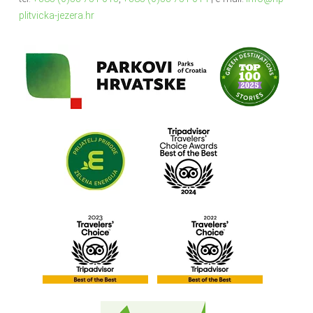
plitvicka-jezera.hr