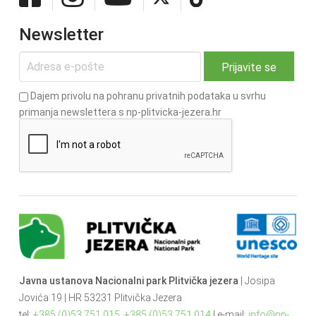
Newsletter
Dajem privolu na pohranu privatnih podataka u svrhu
primanja newslettera s np-plitvicka-jezera.hr
Javna ustanova Nacionalni park Plitvička jezera
| Josipa
Jovića 19 | HR 53231 Plitvička Jezera
tel:
+385 (0)53 751 015
,
+385 (0)53 751 014
| e-mail:
info@np-