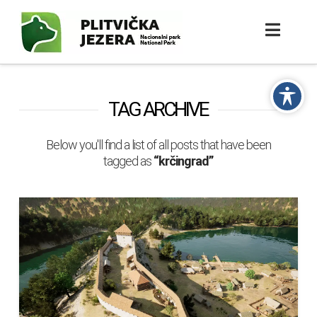
TAG ARCHIVE
Below you'll find a list of all posts that have been
tagged as
“krčingrad”