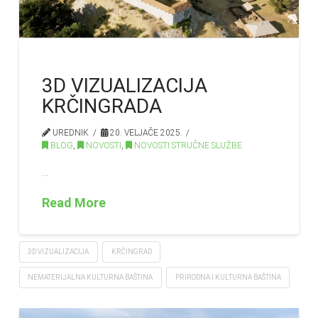
3D VIZUALIZACIJA
KRČINGRADA
UREDNIK
20. VELJAČE 2025.
BLOG
,
NOVOSTI
,
NOVOSTI STRUČNE SLUŽBE
…
Read More
3D VIZUALIZACIJA
KRČINGRAD
NEMATERIJALNA KULTURNA BAŠTINA
PRIRODNA I KULTURNA BAŠTINA