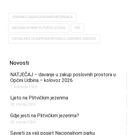
JESENSKA ZASUKICA SPIRANTHES SPIRALIS
NACIONALNI PARK PLITVIČKA JEZERA
OPG
ZAHVALNICE ZA DOPRINOS OČUVANJU JESENSKE ZASUKICE
Novosti
NATJEČAJ – davanje u zakup poslovnih prostora u
Općini Udbina – kolovoz 2026.
7. kolovoza 2026.
Ljeto na Plitvičkim jezerima
28. srpnja 2026.
Gdje jesti na Plitvičkim jezerima?
28. srpnja 2026.
Savjeti za vaš posjet Nacionalnom parku