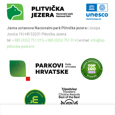
Javna ustanova Nacionalni park Plitvička jezera
| Josipa
Jovića 19 | HR 53231 Plitvička Jezera
tel:
+385 (0)53 751 015
,
+385 (0)53 751 014
| e-mail:
info@np-
plitvicka-jezera.hr