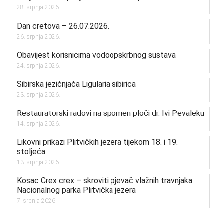
28. srpnja 2026.
Dan cretova – 26.07.2026.
26. srpnja 2026.
Obavijest korisnicima vodoopskrbnog sustava
24. srpnja 2026.
Sibirska jezičnjača Ligularia sibirica
23. srpnja 2026.
Restauratorski radovi na spomen ploči dr. Ivi Pevaleku
14. srpnja 2026.
Likovni prikazi Plitvičkih jezera tijekom 18. i 19.
stoljeća
13. srpnja 2026.
Kosac Crex crex – skroviti pjevač vlažnih travnjaka
Nacionalnog parka Plitvička jezera
7. srpnja 2026.