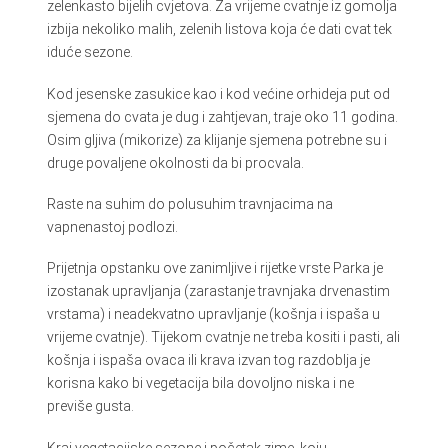
zelenkasto bijelih cvjetova. Za vrijeme cvatnje iz gomolja
izbija nekoliko malih, zelenih listova koja će dati cvat tek
iduće sezone.
Kod jesenske zasukice kao i kod većine orhideja put od
sjemena do cvata je dug i zahtjevan, traje oko 11 godina.
Osim gljiva (mikorize) za klijanje sjemena potrebne su i
druge povaljene okolnosti da bi procvala.
Raste na suhim do polusuhim travnjacima na
vapnenastoj podlozi.
Prijetnja opstanku ove zanimljive i rijetke vrste Parka je
izostanak upravljanja (zarastanje travnjaka drvenastim
vrstama) i neadekvatno upravljanje (košnja i ispaša u
vrijeme cvatnje). Tijekom cvatnje ne treba kositi i pasti, ali
košnja i ispaša ovaca ili krava izvan tog razdoblja je
korisna kako bi vegetacija bila dovoljno niska i ne
previše gusta.
Kraj vegetacijske sezone i početak zime, koju