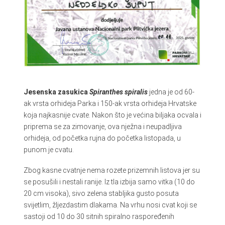
Jesenska zasukica
Spiranthes spiralis
jedna je od 60-
ak vrsta orhideja Parka i 150-ak vrsta orhideja Hrvatske
koja najkasnije cvate. Nakon što je većina biljaka ocvala i
priprema se za zimovanje, ova nježna i neupadljiva
orhideja, od početka rujna do početka listopada, u
punom je cvatu.
Zbog kasne cvatnje nema rozete prizemnih listova jer su
se posušili i nestali ranije. Iz tla izbija samo vitka (10 do
20 cm visoka), sivo zelena stabljika gusto posuta
svijetlim, žljezdastim dlakama. Na vrhu nosi cvat koji se
sastoji od 10 do 30 sitnih spiralno raspoređenih