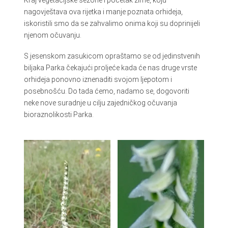
nagovještava ova rijetka i manje poznata orhideja,
iskoristili smo da se zahvalimo onima koji su doprinijeli
njenom očuvanju.
S jesenskom zasukicom opraštamo se od jedinstvenih
biljaka Parka čekajući proljeće kada će nas druge vrste
orhideja ponovno iznenaditi svojom ljepotom i
posebnošću. Do tada ćemo, nadamo se, dogovoriti
neke nove suradnje u cilju zajedničkog očuvanja
bioraznolikosti Parka.